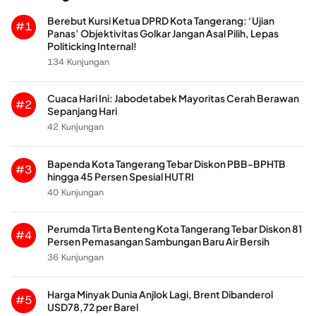
Berebut Kursi Ketua DPRD Kota Tangerang: ‘Ujian
#1
Panas’ Objektivitas Golkar Jangan Asal Pilih, Lepas
Politicking Internal!
134 Kunjungan
Cuaca Hari Ini: Jabodetabek Mayoritas Cerah Berawan
#2
Sepanjang Hari
42 Kunjungan
Bapenda Kota Tangerang Tebar Diskon PBB-BPHTB
#3
hingga 45 Persen Spesial HUT RI
40 Kunjungan
Perumda Tirta Benteng Kota Tangerang Tebar Diskon 81
#4
Persen Pemasangan Sambungan Baru Air Bersih
36 Kunjungan
Harga Minyak Dunia Anjlok Lagi, Brent Dibanderol
#5
USD78,72 per Barel