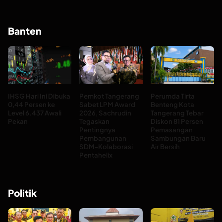
Banten
IHSG Hari Ini Dibuka
Pemkot Tangerang
Perumda Tirta
0,44 Persen ke
Sabet LPM Award
Benteng Kota
Level 6.437 Awali
2026, Sachrudin
Tangerang Tebar
Pekan
Tegaskan
Diskon 81 Persen
Pentingnya
Pemasangan
Pembangunan
Sambungan Baru
SDM-Kolaborasi
Air Bersih
Pentahelix
Politik