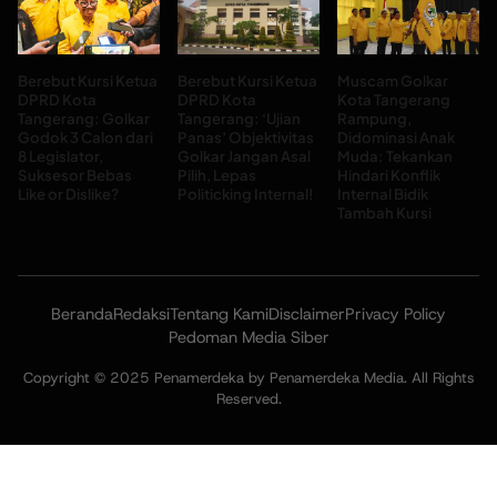
Berebut Kursi Ketua
Berebut Kursi Ketua
Muscam Golkar
DPRD Kota
DPRD Kota
Kota Tangerang
Tangerang: Golkar
Tangerang: ‘Ujian
Rampung,
Godok 3 Calon dari
Panas’ Objektivitas
Didominasi Anak
8 Legislator,
Golkar Jangan Asal
Muda: Tekankan
Suksesor Bebas
Pilih, Lepas
Hindari Konflik
Like or Dislike?
Politicking Internal!
Internal Bidik
Tambah Kursi
Beranda
Redaksi
Tentang Kami
Disclaimer
Privacy Policy
Pedoman Media Siber
Copyright © 2025 Penamerdeka by Penamerdeka Media. All Rights
Reserved.