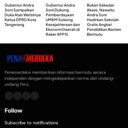
Gubernur Andra
Gubernur Andra
Bukan Sekadar
Soni Sampaikan
Soni Dukung
Akses, Nawaitu
Duka Atas Wafatnya
Pemberdayaan
Andra Soni
Ketua DPRD Kota
UMKM Sokong
Hadirkan Sekolah
Tangerang
Kesejahteraan dan
Gratis Angkat
Ekonomi Daerah di
Pendidikan Banten
Raker APPSI
Bermutu
Penamerdeka memberikan informasi bermutu secara
independen dengan mengedepankan norma dan Undang-
undang Pers.
Follow
Subscribe to notifications