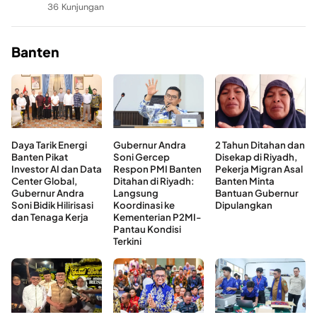
36 Kunjungan
Banten
Daya Tarik Energi
Gubernur Andra
2 Tahun Ditahan dan
Banten Pikat
Soni Gercep
Disekap di Riyadh,
Investor AI dan Data
Respon PMI Banten
Pekerja Migran Asal
Center Global,
Ditahan di Riyadh:
Banten Minta
Gubernur Andra
Langsung
Bantuan Gubernur
Soni Bidik Hilirisasi
Koordinasi ke
Dipulangkan
dan Tenaga Kerja
Kementerian P2MI-
Pantau Kondisi
Terkini