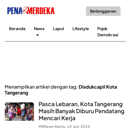
Berlangganan
Beranda
News
Laput
Lifestyle
Pojok
K
Demokrasi
B
Menampilkan artikel dengan tag:
Disdukcapil Kota
Tangerang
Pasca Lebaran, Kota Tangerang
Masih Banyak Diburu Pendatang
Mencari Kerja
PMNews
-
Kamis, 13 Juni 2019