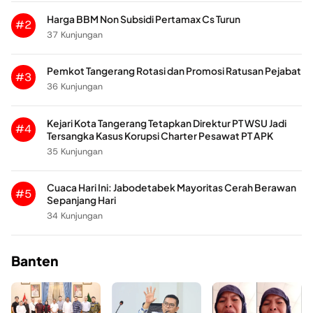
Harga BBM Non Subsidi Pertamax Cs Turun
#2
37 Kunjungan
Pemkot Tangerang Rotasi dan Promosi Ratusan Pejabat
#3
36 Kunjungan
Kejari Kota Tangerang Tetapkan Direktur PT WSU Jadi
#4
Tersangka Kasus Korupsi Charter Pesawat PT APK
35 Kunjungan
Cuaca Hari Ini: Jabodetabek Mayoritas Cerah Berawan
#5
Sepanjang Hari
34 Kunjungan
Banten