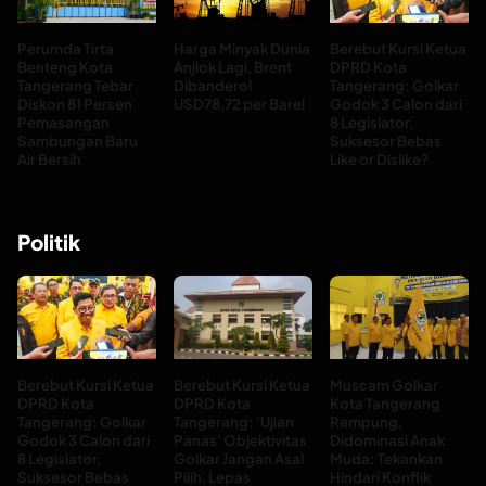
Perumda Tirta
Harga Minyak Dunia
Berebut Kursi Ketua
Benteng Kota
Anjlok Lagi, Brent
DPRD Kota
Tangerang Tebar
Dibanderol
Tangerang: Golkar
Diskon 81 Persen
USD78,72 per Barel
Godok 3 Calon dari
Pemasangan
8 Legislator,
Sambungan Baru
Suksesor Bebas
Air Bersih
Like or Dislike?
Politik
Berebut Kursi Ketua
Berebut Kursi Ketua
Muscam Golkar
DPRD Kota
DPRD Kota
Kota Tangerang
Tangerang: Golkar
Tangerang: ‘Ujian
Rampung,
Godok 3 Calon dari
Panas’ Objektivitas
Didominasi Anak
8 Legislator,
Golkar Jangan Asal
Muda: Tekankan
Suksesor Bebas
Pilih, Lepas
Hindari Konflik