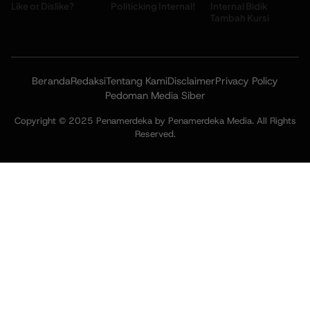
Like or Dislike?
Politicking Internal!
Internal Bidik
Tambah Kursi
Beranda
Redaksi
Tentang Kami
Disclaimer
Privacy Policy
Pedoman Media Siber
Copyright © 2025 Penamerdeka by Penamerdeka Media. All Rights
Reserved.