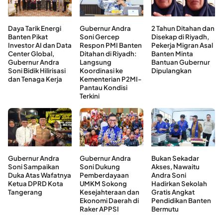
Daya Tarik Energi
Gubernur Andra
2 Tahun Ditahan dan
Banten Pikat
Soni Gercep
Disekap di Riyadh,
Investor AI dan Data
Respon PMI Banten
Pekerja Migran Asal
Center Global,
Ditahan di Riyadh:
Banten Minta
Gubernur Andra
Langsung
Bantuan Gubernur
Soni Bidik Hilirisasi
Koordinasi ke
Dipulangkan
dan Tenaga Kerja
Kementerian P2MI-
Pantau Kondisi
Terkini
Gubernur Andra
Gubernur Andra
Bukan Sekadar
Soni Sampaikan
Soni Dukung
Akses, Nawaitu
Duka Atas Wafatnya
Pemberdayaan
Andra Soni
Ketua DPRD Kota
UMKM Sokong
Hadirkan Sekolah
Tangerang
Kesejahteraan dan
Gratis Angkat
Ekonomi Daerah di
Pendidikan Banten
Raker APPSI
Bermutu