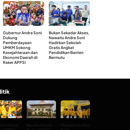
Gubernur Andra Soni
Bukan Sekadar Akses,
Dukung
Nawaitu Andra Soni
Pemberdayaan
Hadirkan Sekolah
UMKM Sokong
Gratis Angkat
Kesejahteraan dan
Pendidikan Banten
Ekonomi Daerah di
Bermutu
Raker APPSI
litik
ebut Kursi
Berebut Kursi
Muscam Golkar
ua DPRD
Ketua DPRD
Kota