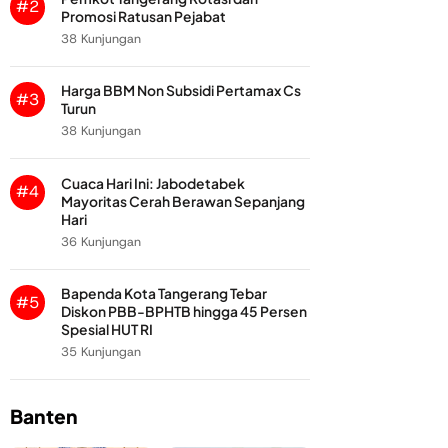
#2
Promosi Ratusan Pejabat
38 Kunjungan
Harga BBM Non Subsidi Pertamax Cs
#3
Turun
38 Kunjungan
Cuaca Hari Ini: Jabodetabek
#4
Mayoritas Cerah Berawan Sepanjang
Hari
36 Kunjungan
Bapenda Kota Tangerang Tebar
#5
Diskon PBB-BPHTB hingga 45 Persen
Spesial HUT RI
35 Kunjungan
Banten