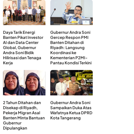
Daya Tarik Energi
Gubernur Andra Soni
Banten Pikat Investor
Gercep Respon PMI
AI dan Data Center
Banten Ditahan di
Global, Gubernur
Riyadh: Langsung
Andra Soni Bidik
Koordinasi ke
Hilirisasi dan Tenaga
Kementerian P2MI-
Kerja
Pantau Kondisi Terkini
2 Tahun Ditahan dan
Gubernur Andra Soni
Disekap di Riyadh,
Sampaikan Duka Atas
Pekerja Migran Asal
Wafatnya Ketua DPRD
Banten Minta Bantuan
Kota Tangerang
Gubernur
Dipulangkan