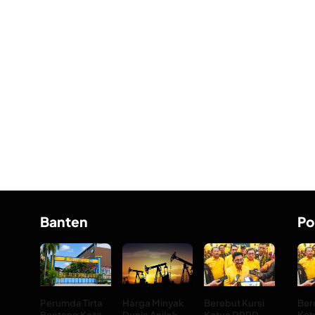
Banten
Po
Perumda Tirta
Harga Minyak
Berebut Kursi
Ber
Benteng Kota
Dunia Anjlok
Ketua DPRD
Ket