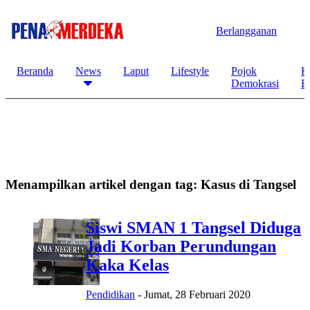
Berlangganan
Beranda
News
Laput
Lifestyle
Pojok
K
Demokrasi
B
Menampilkan artikel dengan tag:
Kasus di Tangsel
Siswi SMAN 1 Tangsel Diduga
Jadi Korban Perundungan
Kaka Kelas
Pendidikan
-
Jumat, 28 Februari 2020