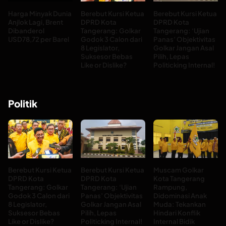
Harga Minyak Dunia
Berebut Kursi Ketua
Berebut Kursi Ketua
Anjlok Lagi, Brent
DPRD Kota
DPRD Kota
Dibanderol
Tangerang: Golkar
Tangerang: ‘Ujian
USD78,72 per Barel
Godok 3 Calon dari
Panas’ Objektivitas
8 Legislator,
Golkar Jangan Asal
Suksesor Bebas
Pilih, Lepas
Like or Dislike?
Politicking Internal!
Politik
Berebut Kursi Ketua
Berebut Kursi Ketua
Muscam Golkar
DPRD Kota
DPRD Kota
Kota Tangerang
Tangerang: Golkar
Tangerang: ‘Ujian
Rampung,
Godok 3 Calon dari
Panas’ Objektivitas
Didominasi Anak
8 Legislator,
Golkar Jangan Asal
Muda: Tekankan
Suksesor Bebas
Pilih, Lepas
Hindari Konflik
Like or Dislike?
Politicking Internal!
Internal Bidik