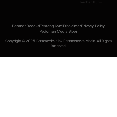
Tambah Kursi
Beranda
Redaksi
Tentang Kami
Disclaimer
Privacy Policy
Pedoman Media Siber
Copyright © 2025 Penamerdeka by Penamerdeka Media. All Rights
Reserved.