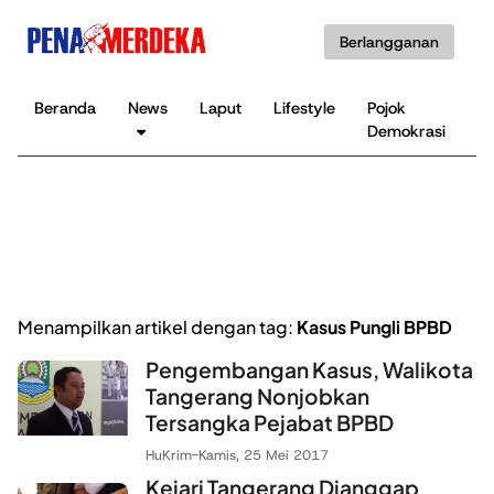
Berlangganan
Beranda
News
Laput
Lifestyle
Pojok
K
Demokrasi
B
Menampilkan artikel dengan tag:
Kasus Pungli BPBD
Pengembangan Kasus, Walikota
Tangerang Nonjobkan
Tersangka Pejabat BPBD
HuKrim
-
Kamis, 25 Mei 2017
Kejari Tangerang Dianggap