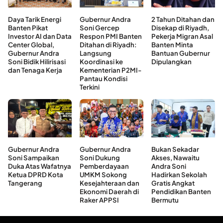
Daya Tarik Energi
Gubernur Andra
2 Tahun Ditahan dan
Banten Pikat
Soni Gercep
Disekap di Riyadh,
Investor AI dan Data
Respon PMI Banten
Pekerja Migran Asal
Center Global,
Ditahan di Riyadh:
Banten Minta
Gubernur Andra
Langsung
Bantuan Gubernur
Soni Bidik Hilirisasi
Koordinasi ke
Dipulangkan
dan Tenaga Kerja
Kementerian P2MI-
Pantau Kondisi
Terkini
Gubernur Andra
Gubernur Andra
Bukan Sekadar
Soni Sampaikan
Soni Dukung
Akses, Nawaitu
Duka Atas Wafatnya
Pemberdayaan
Andra Soni
Ketua DPRD Kota
UMKM Sokong
Hadirkan Sekolah
Tangerang
Kesejahteraan dan
Gratis Angkat
Ekonomi Daerah di
Pendidikan Banten
Raker APPSI
Bermutu