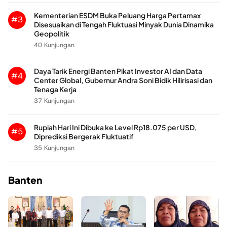
Kementerian ESDM Buka Peluang Harga Pertamax
#3
Disesuaikan di Tengah Fluktuasi Minyak Dunia Dinamika
Geopolitik
40 Kunjungan
Daya Tarik Energi Banten Pikat Investor AI dan Data
#4
Center Global, Gubernur Andra Soni Bidik Hilirisasi dan
Tenaga Kerja
37 Kunjungan
Rupiah Hari Ini Dibuka ke Level Rp18.075 per USD,
#5
Diprediksi Bergerak Fluktuatif
35 Kunjungan
Banten