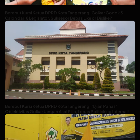
Berebut Kursi Ketua DPRD Kota Tangerang: Golkar Godok 3
Calon dari 8 Legislator, Suksesor Bebas Like or Dislike?
Berebut Kursi Ketua DPRD Kota Tangerang: ‘Ujian Panas’
Objektivitas Golkar Jangan Asal Pilih, Lepas Politicking Internal!