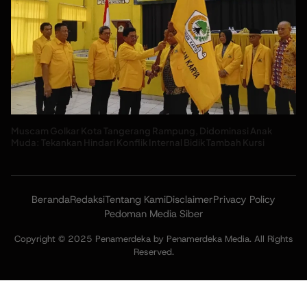
Muscam Golkar Kota Tangerang Rampung, Didominasi Anak
Muda: Tekankan Hindari Konflik Internal Bidik Tambah Kursi
Beranda
Redaksi
Tentang Kami
Disclaimer
Privacy Policy
Pedoman Media Siber
Copyright © 2025 Penamerdeka by Penamerdeka Media. All Rights
Reserved.