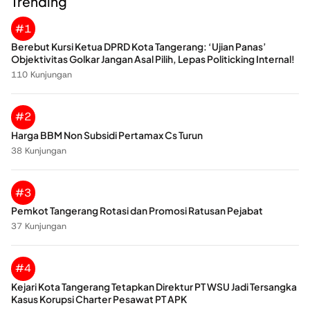
Trending
#1
Berebut Kursi Ketua DPRD Kota Tangerang: ‘Ujian Panas’
Objektivitas Golkar Jangan Asal Pilih, Lepas Politicking Internal!
110 Kunjungan
#2
Harga BBM Non Subsidi Pertamax Cs Turun
38 Kunjungan
#3
Pemkot Tangerang Rotasi dan Promosi Ratusan Pejabat
37 Kunjungan
#4
Kejari Kota Tangerang Tetapkan Direktur PT WSU Jadi Tersangka
Kasus Korupsi Charter Pesawat PT APK