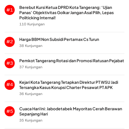
Berebut Kursi Ketua DPRD Kota Tangerang: ‘Ujian
#1
Panas’ Objektivitas Golkar Jangan Asal Pilih, Lepas
Politicking Internal!
110 Kunjungan
Harga BBM Non Subsidi Pertamax Cs Turun
#2
38 Kunjungan
Pemkot Tangerang Rotasi dan Promosi Ratusan Pejabat
#3
37 Kunjungan
Kejari Kota Tangerang Tetapkan Direktur PT WSU Jadi
#4
Tersangka Kasus Korupsi Charter Pesawat PT APK
36 Kunjungan
Cuaca Hari Ini: Jabodetabek Mayoritas Cerah Berawan
#5
Sepanjang Hari
35 Kunjungan