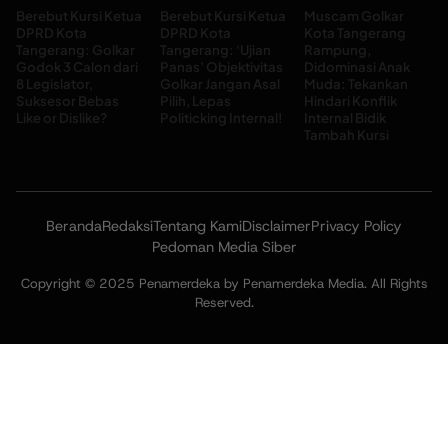
Berebut Kursi Ketua
Berebut Kursi Ketua
Muscam Golkar
DPRD Kota
DPRD Kota
Kota Tangerang
Tangerang: Golkar
Tangerang: ‘Ujian
Rampung,
Godok 3 Calon dari
Panas’ Objektivitas
Didominasi Anak
8 Legislator,
Golkar Jangan Asal
Muda: Tekankan
Suksesor Bebas
Pilih, Lepas
Hindari Konflik
Like or Dislike?
Politicking Internal!
Internal Bidik
Tambah Kursi
Beranda
Redaksi
Tentang Kami
Disclaimer
Privacy Policy
Pedoman Media Siber
Copyright © 2025 Penamerdeka by Penamerdeka Media. All Rights
Reserved.