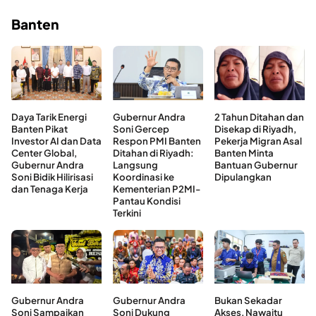
Banten
Daya Tarik Energi
Gubernur Andra
2 Tahun Ditahan dan
Banten Pikat
Soni Gercep
Disekap di Riyadh,
Investor AI dan Data
Respon PMI Banten
Pekerja Migran Asal
Center Global,
Ditahan di Riyadh:
Banten Minta
Gubernur Andra
Langsung
Bantuan Gubernur
Soni Bidik Hilirisasi
Koordinasi ke
Dipulangkan
dan Tenaga Kerja
Kementerian P2MI-
Pantau Kondisi
Terkini
Gubernur Andra
Gubernur Andra
Bukan Sekadar
Soni Sampaikan
Soni Dukung
Akses, Nawaitu