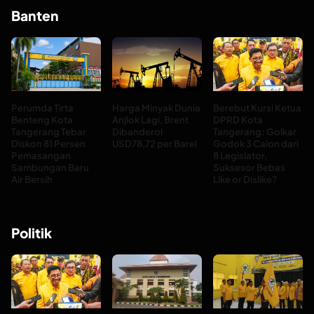
Banten
Perumda Tirta
Harga Minyak Dunia
Berebut Kursi Ketua
Benteng Kota
Anjlok Lagi, Brent
DPRD Kota
Tangerang Tebar
Dibanderol
Tangerang: Golkar
Diskon 81 Persen
USD78,72 per Barel
Godok 3 Calon dari
Pemasangan
8 Legislator,
Sambungan Baru
Suksesor Bebas
Air Bersih
Like or Dislike?
Politik