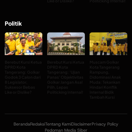
Like or Dislike?
Politicking Internal!
Politik
Berebut Kursi Ketua
Berebut Kursi Ketua
Muscam Golkar
DPRD Kota
DPRD Kota
Kota Tangerang
Tangerang: Golkar
Tangerang: ‘Ujian
Rampung,
Godok 3 Calon dari
Panas’ Objektivitas
Didominasi Anak
8 Legislator,
Golkar Jangan Asal
Muda: Tekankan
Suksesor Bebas
Pilih, Lepas
Hindari Konflik
Like or Dislike?
Politicking Internal!
Internal Bidik
Tambah Kursi
Beranda
Redaksi
Tentang Kami
Disclaimer
Privacy Policy
Pedoman Media Siber