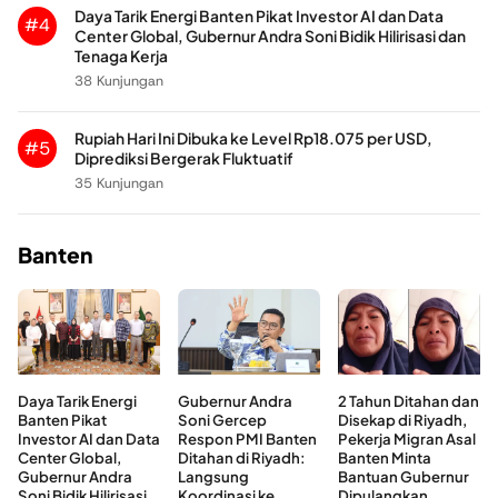
Daya Tarik Energi Banten Pikat Investor AI dan Data
#4
Center Global, Gubernur Andra Soni Bidik Hilirisasi dan
Tenaga Kerja
38 Kunjungan
Rupiah Hari Ini Dibuka ke Level Rp18.075 per USD,
#5
Diprediksi Bergerak Fluktuatif
35 Kunjungan
Banten
Daya Tarik Energi
Gubernur Andra
2 Tahun Ditahan dan
Banten Pikat
Soni Gercep
Disekap di Riyadh,
Investor AI dan Data
Respon PMI Banten
Pekerja Migran Asal
Center Global,
Ditahan di Riyadh:
Banten Minta
Gubernur Andra
Langsung
Bantuan Gubernur
Soni Bidik Hilirisasi
Koordinasi ke
Dipulangkan