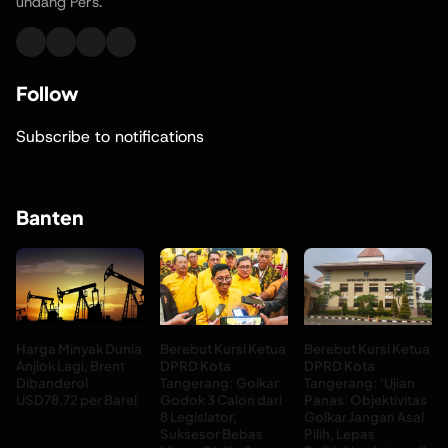
undang Pers.
Follow
Subscribe to notifications
Banten
Harga Minyak Dunia
Berebut Kursi Ketua
Berebut Kursi Ketua
Anjlok Lagi, Brent
DPRD Kota
DPRD Kota
Dibanderol
Tangerang: Golkar
Tangerang: ‘Ujian
USD78,72 per Barel
Godok 3 Calon dari
Panas’ Objektivitas
8 Legislator,
Golkar Jangan Asal
Suksesor Bebas
Pilih, Lepas