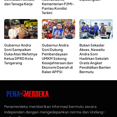
dan Tenaga Kerja
Kementerian P2MI-
Pantau Kondisi
Terkini
Gubernur Andra
Gubernur Andra
Bukan Sekadar
Soni Sampaikan
Soni Dukung
Akses, Nawaitu
Duka Atas Wafatnya
Pemberdayaan
Andra Soni
Ketua DPRD Kota
UMKM Sokong
Hadirkan Sekolah
Tangerang
Kesejahteraan dan
Gratis Angkat
Ekonomi Daerah di
Pendidikan Banten
Raker APPSI
Bermutu
Penamerdeka memberikan informasi bermutu secara
independen dengan mengedepankan norma dan Undang-