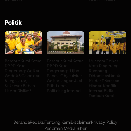
Politik
Berebut Kursi Ketua
Berebut Kursi Ketua
Muscam Golkar
DPRD Kota
DPRD Kota
Kota Tangerang
Tangerang: Golkar
Tangerang: ‘Ujian
Rampung,
Godok 3 Calon dari
Panas’ Objektivitas
Didominasi Anak
8 Legislator,
Golkar Jangan Asal
Muda: Tekankan
Suksesor Bebas
Pilih, Lepas
Hindari Konflik
Like or Dislike?
Politicking Internal!
Internal Bidik
Tambah Kursi
Beranda
Redaksi
Tentang Kami
Disclaimer
Privacy Policy
Pedoman Media Siber