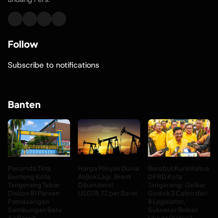
Follow
Subscribe to notifications
Banten
Perumda Tirta
Harga Minyak Dunia
Berebut Kursi Ketua
Benteng Kota
Anjlok Lagi, Brent
DPRD Kota
Tangerang Tebar
Dibanderol
Tangerang: Golkar
Diskon 81 Persen
USD78,72 per Barel
Godok 3 Calon dari
Pemasangan
8 Legislator,
Sambungan Baru
Suksesor Bebas
Air Bersih
Like or Dislike?