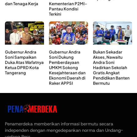
dan Tenaga Kerja
Kementerian P2MI-
Pantau Kondisi
Terkini
Gubernur Andra
Gubernur Andra
Bukan Sekadar
Soni Sampaikan
Soni Dukung
Akses, Nawaitu
Duka Atas Wafatnya
Pemberdayaan
Andra Soni
Ketua DPRD Kota
UMKM Sokong
Hadirkan Sekolah
Tangerang
Kesejahteraan dan
Gratis Angkat
Ekonomi Daerah di
Pendidikan Banten
Raker APPSI
Bermutu
Penamerdeka memberikan informasi bermutu secara
independen dengan mengedepankan norma dan Undang-
undang Pers.