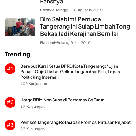
Fansnya
Lifestyle
-
Minggu, 18 Agustus 2019
Bim Salabim! Pemuda
Tangerang Ini Sulap Limbah Tong
Bekas Jadi Kerajinan Bernilai
Ekonomi
-
Selasa, 9 Juli 2019
Trending
Berebut Kursi Ketua DPRD Kota Tangerang: ‘Ujian
#1
Panas’ Objektivitas Golkar Jangan Asal Pilih, Lepas
Politicking Internal!
109 Kunjungan
Harga BBM Non Subsidi Pertamax Cs Turun
#2
37 Kunjungan
Pemkot Tangerang Rotasi dan Promosi Ratusan Pejabat
#3
36 Kunjungan