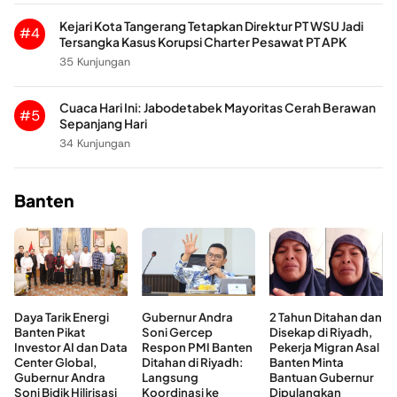
Kejari Kota Tangerang Tetapkan Direktur PT WSU Jadi
#4
Tersangka Kasus Korupsi Charter Pesawat PT APK
35 Kunjungan
Cuaca Hari Ini: Jabodetabek Mayoritas Cerah Berawan
#5
Sepanjang Hari
34 Kunjungan
Banten
Daya Tarik Energi
Gubernur Andra
2 Tahun Ditahan dan
Banten Pikat
Soni Gercep
Disekap di Riyadh,
Investor AI dan Data
Respon PMI Banten
Pekerja Migran Asal
Center Global,
Ditahan di Riyadh:
Banten Minta
Gubernur Andra
Langsung
Bantuan Gubernur
Soni Bidik Hilirisasi
Koordinasi ke
Dipulangkan