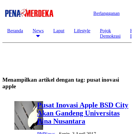
Berlangganan
Beranda
News
Laput
Lifestyle
Pojok
K
Demokrasi
B
Menampilkan artikel dengan tag:
pusat inovasi
apple
Pusat Inovasi Apple BSD City
Akan Gandeng Universitas
Bina Nusantara
PMNews
-
Senin, 3 April 2017