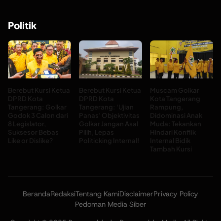
Politik
Berebut Kursi Ketua
Berebut Kursi Ketua
Muscam Golkar
DPRD Kota
DPRD Kota
Kota Tangerang
Tangerang: Golkar
Tangerang: ‘Ujian
Rampung,
Godok 3 Calon dari
Panas’ Objektivitas
Didominasi Anak
8 Legislator,
Golkar Jangan Asal
Muda: Tekankan
Suksesor Bebas
Pilih, Lepas
Hindari Konflik
Like or Dislike?
Politicking Internal!
Internal Bidik
Tambah Kursi
Beranda
Redaksi
Tentang Kami
Disclaimer
Privacy Policy
Pedoman Media Siber