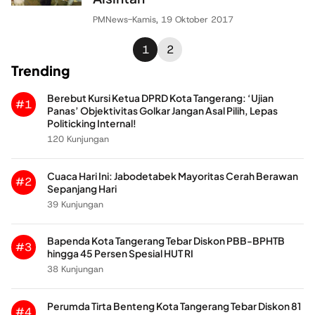
PMNews
-
Kamis, 19 Oktober 2017
1
2
Trending
Berebut Kursi Ketua DPRD Kota Tangerang: ‘Ujian
#1
Panas’ Objektivitas Golkar Jangan Asal Pilih, Lepas
Politicking Internal!
120 Kunjungan
Cuaca Hari Ini: Jabodetabek Mayoritas Cerah Berawan
#2
Sepanjang Hari
39 Kunjungan
Bapenda Kota Tangerang Tebar Diskon PBB-BPHTB
#3
hingga 45 Persen Spesial HUT RI
38 Kunjungan
Perumda Tirta Benteng Kota Tangerang Tebar Diskon 81
#4