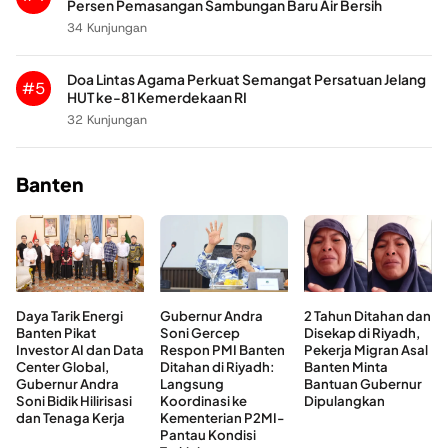
Persen Pemasangan Sambungan Baru Air Bersih
34 Kunjungan
Doa Lintas Agama Perkuat Semangat Persatuan Jelang
#5
HUT ke-81 Kemerdekaan RI
32 Kunjungan
Banten
Daya Tarik Energi
Gubernur Andra
2 Tahun Ditahan dan
Banten Pikat
Soni Gercep
Disekap di Riyadh,
Investor AI dan Data
Respon PMI Banten
Pekerja Migran Asal
Center Global,
Ditahan di Riyadh:
Banten Minta
Gubernur Andra
Langsung
Bantuan Gubernur
Soni Bidik Hilirisasi
Koordinasi ke
Dipulangkan
dan Tenaga Kerja
Kementerian P2MI-
Pantau Kondisi