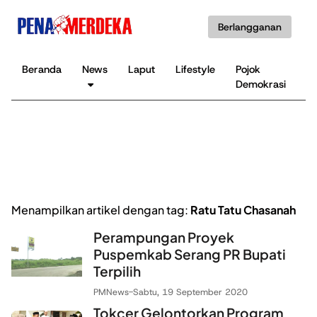
Berlangganan
Beranda
News
Laput
Lifestyle
Pojok
K
Demokrasi
B
Menampilkan artikel dengan tag:
Ratu Tatu Chasanah
Perampungan Proyek
Puspemkab Serang PR Bupati
Terpilih
PMNews
-
Sabtu, 19 September 2020
Tokcer Gelontorkan Program