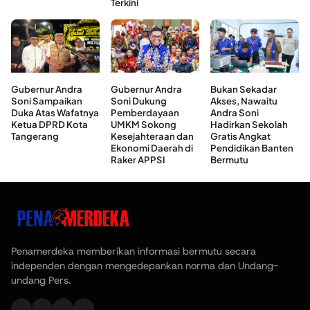
Terkini
Gubernur Andra
Gubernur Andra
Bukan Sekadar
Soni Sampaikan
Soni Dukung
Akses, Nawaitu
Duka Atas Wafatnya
Pemberdayaan
Andra Soni
Ketua DPRD Kota
UMKM Sokong
Hadirkan Sekolah
Tangerang
Kesejahteraan dan
Gratis Angkat
Ekonomi Daerah di
Pendidikan Banten
Raker APPSI
Bermutu
Penamerdeka memberikan informasi bermutu secara
independen dengan mengedepankan norma dan Undang-
undang Pers.