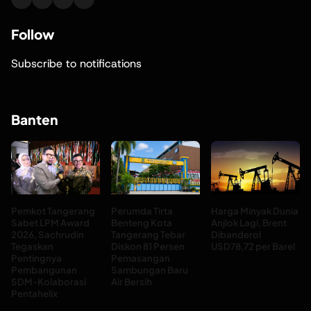
Follow
Subscribe to notifications
Banten
Pemkot Tangerang
Perumda Tirta
Harga Minyak Dunia
Sabet LPM Award
Benteng Kota
Anjlok Lagi, Brent
2026, Sachrudin
Tangerang Tebar
Dibanderol
Tegaskan
Diskon 81 Persen
USD78,72 per Barel
Pentingnya
Pemasangan
Pembangunan
Sambungan Baru
SDM-Kolaborasi
Air Bersih
Pentahelix