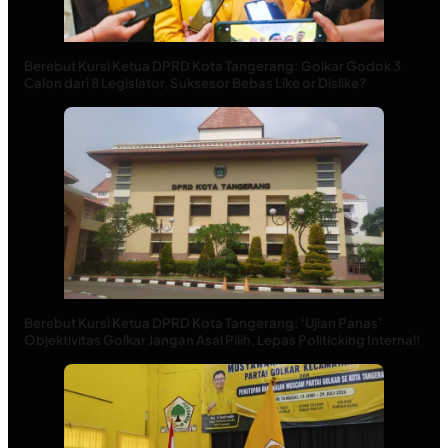
Berebut Kursi Ketua DPRD Kota Tangerang: Golkar Godok 3
Calon dari 8 Legislator, Suksesor Bebas Like or Dislike?
Berebut Kursi Ketua DPRD Kota Tangerang: ‘Ujian Panas’
Objektivitas Golkar Jangan Asal Pilih, Lepas Politicking Internal!