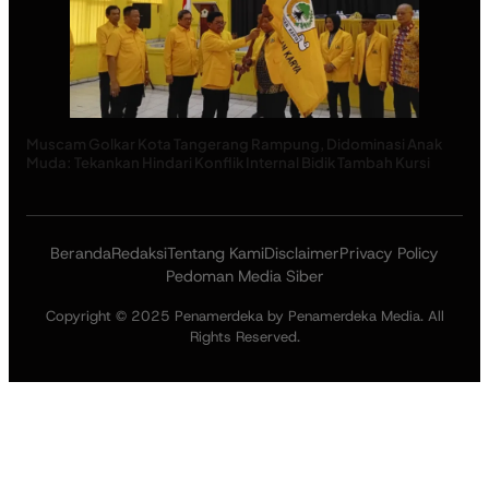
Muscam Golkar Kota Tangerang Rampung, Didominasi Anak
Muda: Tekankan Hindari Konflik Internal Bidik Tambah Kursi
Beranda
Redaksi
Tentang Kami
Disclaimer
Privacy Policy
Pedoman Media Siber
Copyright © 2025 Penamerdeka by Penamerdeka Media. All
Rights Reserved.