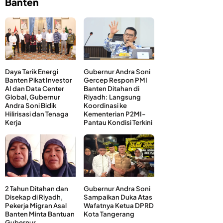
Banten
Daya Tarik Energi
Gubernur Andra Soni
Banten Pikat Investor
Gercep Respon PMI
AI dan Data Center
Banten Ditahan di
Global, Gubernur
Riyadh: Langsung
Andra Soni Bidik
Koordinasi ke
Hilirisasi dan Tenaga
Kementerian P2MI-
Kerja
Pantau Kondisi Terkini
2 Tahun Ditahan dan
Gubernur Andra Soni
Disekap di Riyadh,
Sampaikan Duka Atas
Pekerja Migran Asal
Wafatnya Ketua DPRD
Banten Minta Bantuan
Kota Tangerang
Gubernur