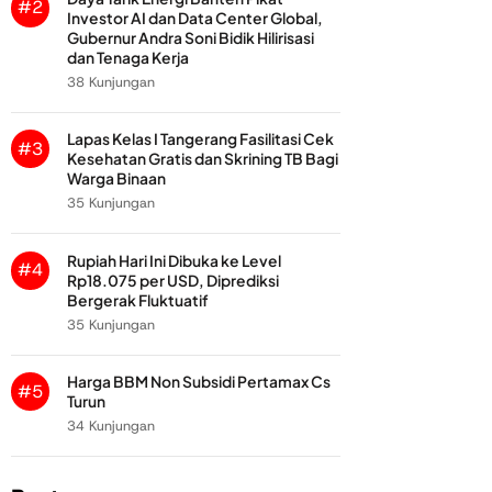
#2
Investor AI dan Data Center Global,
Gubernur Andra Soni Bidik Hilirisasi
dan Tenaga Kerja
38 Kunjungan
Lapas Kelas I Tangerang Fasilitasi Cek
#3
Kesehatan Gratis dan Skrining TB Bagi
Warga Binaan
35 Kunjungan
Rupiah Hari Ini Dibuka ke Level
#4
Rp18.075 per USD, Diprediksi
Bergerak Fluktuatif
35 Kunjungan
Harga BBM Non Subsidi Pertamax Cs
#5
Turun
34 Kunjungan