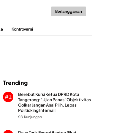
Berlangganan
ka
Kontroversi
Trending
Berebut Kursi Ketua DPRD Kota
#1
Tangerang: ‘Ujian Panas’ Objektivitas
Golkar Jangan Asal Pilih, Lepas
Politicking Internal!
93 Kunjungan
Daya Tarik Energi Banten Pikat