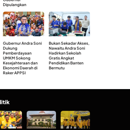
Dipulangkan
Gubernur Andra Soni
Bukan Sekadar Akses,
Dukung
Nawaitu Andra Soni
Pemberdayaan
Hadirkan Sekolah
UMKM Sokong
Gratis Angkat
Kesejahteraan dan
Pendidikan Banten
Ekonomi Daerah di
Bermutu
Raker APPSI
litik