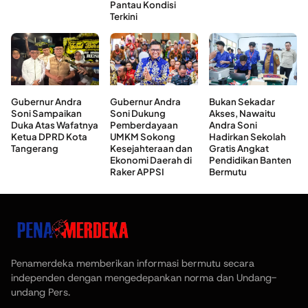
Pantau Kondisi
Terkini
Gubernur Andra
Gubernur Andra
Bukan Sekadar
Soni Sampaikan
Soni Dukung
Akses, Nawaitu
Duka Atas Wafatnya
Pemberdayaan
Andra Soni
Ketua DPRD Kota
UMKM Sokong
Hadirkan Sekolah
Tangerang
Kesejahteraan dan
Gratis Angkat
Ekonomi Daerah di
Pendidikan Banten
Raker APPSI
Bermutu
Penamerdeka memberikan informasi bermutu secara
independen dengan mengedepankan norma dan Undang-
undang Pers.