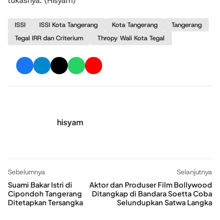
tukasnya. (Hisyam)
ISSI
ISSI Kota Tangerang
Kota Tangerang
Tangerang
Tegal IRR dan Criterium
Thropy Wali Kota Tegal
hisyam
Sebelumnya
Selanjutnya
Suami Bakar Istri di
Aktor dan Produser Film Bollywood
Cipondoh Tangerang
Ditangkap di Bandara Soetta Coba
Ditetapkan Tersangka
Selundupkan Satwa Langka