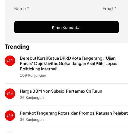
Nama
*
Email
*
Trending
Berebut Kursi Ketua DPRD Kota Tangerang: ‘Ujian
#1
Panas’ Objektivitas Golkar Jangan Asal Pilih, Lepas
Politicking Internal!
109 Kunjungan
Harga BBM Non Subsidi Pertamax Cs Turun
#2
36 Kunjungan
Pemkot Tangerang Rotasi dan Promosi Ratusan Pejabat
#3
36 Kunjungan