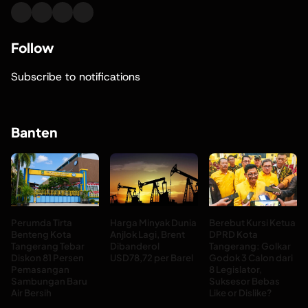
Follow
Subscribe to notifications
Banten
Perumda Tirta
Harga Minyak Dunia
Berebut Kursi Ketua
Benteng Kota
Anjlok Lagi, Brent
DPRD Kota
Tangerang Tebar
Dibanderol
Tangerang: Golkar
Diskon 81 Persen
USD78,72 per Barel
Godok 3 Calon dari
Pemasangan
8 Legislator,
Sambungan Baru
Suksesor Bebas
Air Bersih
Like or Dislike?