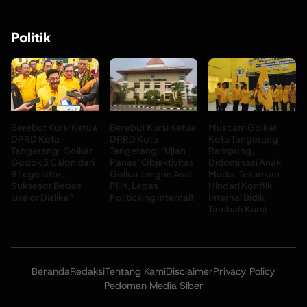
Politik
Berebut Kursi Ketua
Berebut Kursi Ketua
Muscam Golkar
DPRD Kota
DPRD Kota
Kota Tangerang
Tangerang: Golkar
Tangerang: ‘Ujian
Rampung,
Godok 3 Calon dari
Panas’ Objektivitas
Didominasi Anak
8 Legislator,
Golkar Jangan Asal
Muda: Tekankan
Suksesor Bebas
Pilih, Lepas
Hindari Konflik
Like or Dislike?
Politicking Internal!
Internal Bidik
Tambah Kursi
Beranda
Redaksi
Tentang Kami
Disclaimer
Privacy Policy
Pedoman Media Siber