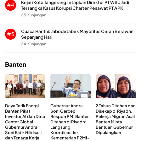
Kejari Kota Tangerang Tetapkan Direktur PT WSU Jadi
#4
Tersangka Kasus Korupsi Charter Pesawat PT APK
35 Kunjungan
Cuaca Hari Ini: Jabodetabek Mayoritas Cerah Berawan
#5
Sepanjang Hari
34 Kunjungan
Banten
Daya Tarik Energi
Gubernur Andra
2 Tahun Ditahan dan
Banten Pikat
Soni Gercep
Disekap di Riyadh,
Investor AI dan Data
Respon PMI Banten
Pekerja Migran Asal
Center Global,
Ditahan di Riyadh:
Banten Minta
Gubernur Andra
Langsung
Bantuan Gubernur
Soni Bidik Hilirisasi
Koordinasi ke
Dipulangkan
dan Tenaga Kerja
Kementerian P2MI-