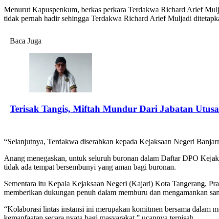
Menurut Kapuspenkum, berkas perkara Terdakwa Richard Arief Muljad
tidak pernah hadir sehingga Terdakwa Richard Arief Muljadi diteta
Baca Juga
Terisak Tangis, Miftah Mundur Dari Jabatan Utus
“Selanjutnya, Terdakwa diserahkan kepada Kejaksaan Negeri Banjarm
Anang menegaskan, untuk seluruh buronan dalam Daftar DPO Kejak
tidak ada tempat bersembunyi yang aman bagi buronan.
Sementara itu Kepala Kejaksaan Negeri (Kajari) Kota Tangerang, Prad
memberikan dukungan penuh dalam memburu dan mengamankan san
“Kolaborasi lintas instansi ini merupakan komitmen bersama dalam 
kemanfaatan secara nyata bagi masyarakat,” ucapnya terpisah.