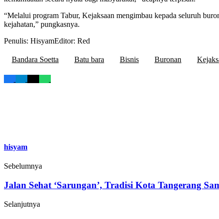
“Melalui program Tabur, Kejaksaan mengimbau kepada seluruh burona
kejahatan,” pungkasnya.
Penulis: Hisyam
Editor: Red
Bandara Soetta
Batu bara
Bisnis
Buronan
Kejaks
hisyam
Sebelumnya
Jalan Sehat ‘Sarungan’, Tradisi Kota Tangerang S
Selanjutnya