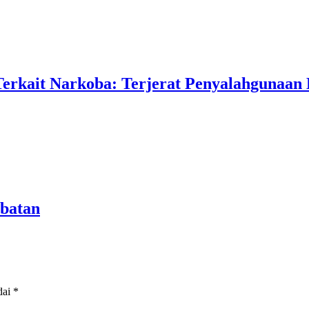
Terkait Narkoba: Terjerat Penyalahgunaan
abatan
dai
*