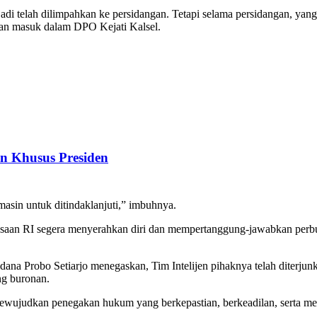
i telah dilimpahkan ke persidangan. Tetapi selama persidangan, yan
pkan masuk dalam DPO Kejati Kalsel.
an Khusus Presiden
asin untuk ditindaklanjuti,” imbuhnya.
saan RI segera menyerahkan diri dan mempertanggung-jawabkan perb
ana Probo Setiarjo menegaskan, Tim Intelijen pihaknya telah diterjun
g buronan.
mewujudkan penegakan hukum yang berkepastian, berkeadilan, serta m