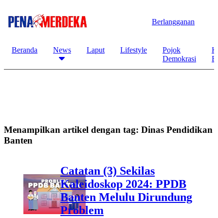
Berlangganan
Beranda
News
Laput
Lifestyle
Pojok
K
Demokrasi
B
Menampilkan artikel dengan tag:
Dinas Pendidikan
Banten
Catatan (3) Sekilas
Kaleidoskop 2024: PPDB
Banten Melulu Dirundung
Problem