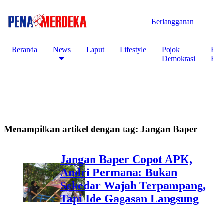
Berlangganan
Beranda
News
Laput
Lifestyle
Pojok
K
Demokrasi
B
Menampilkan artikel dengan tag:
Jangan Baper
Jangan Baper Copot APK,
Andri Permana: Bukan
Sekedar Wajah Terpampang,
Tapi Ide Gagasan Langsung