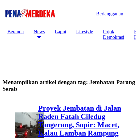
Berlangganan
Beranda
News
Laput
Lifestyle
Pojok
K
Demokrasi
B
Menampilkan artikel dengan tag:
Jembatan Parung
Serab
Proyek Jembatan di Jalan
Raden Fatah Ciledug
Tangerang, Sopir: Macet,
Kalau Lamban Rampung