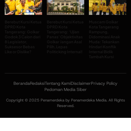
Berebut Kursi Ketua
Berebut Kursi Ketua
Muscam Golkar
DPRD Kota
DPRD Kota
Kota Tangerang
Tangerang: Golkar
Tangerang: ‘Ujian
Rampung,
Godok 3 Calon dari
Panas’ Objektivitas
Didominasi Anak
8 Legislator,
Golkar Jangan Asal
Muda: Tekankan
Suksesor Bebas
Pilih, Lepas
Hindari Konflik
Like or Dislike?
Politicking Internal!
Internal Bidik
Tambah Kursi
Beranda
Redaksi
Tentang Kami
Disclaimer
Privacy Policy
Pedoman Media Siber
Copyright © 2025 Penamerdeka by Penamerdeka Media. All Rights
Reserved.