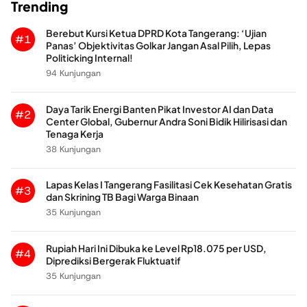
Trending
Berebut Kursi Ketua DPRD Kota Tangerang: ‘Ujian
#1
Panas’ Objektivitas Golkar Jangan Asal Pilih, Lepas
Politicking Internal!
94 Kunjungan
Daya Tarik Energi Banten Pikat Investor AI dan Data
#2
Center Global, Gubernur Andra Soni Bidik Hilirisasi dan
Tenaga Kerja
38 Kunjungan
Lapas Kelas I Tangerang Fasilitasi Cek Kesehatan Gratis
#3
dan Skrining TB Bagi Warga Binaan
35 Kunjungan
Rupiah Hari Ini Dibuka ke Level Rp18.075 per USD,
#4
Diprediksi Bergerak Fluktuatif
35 Kunjungan