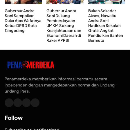
Gubernur Andra
Gubernur Andra
Bukan Sekadar
Soni Sampaikan
Soni Dukung
Akses, Nawaitu
Duka Atas Wafatnya
Pemberdayaan
Andra Soni
Ketua DPRD Kota
UMKM Sokong
Hadirkan Sekolah
Tangerang
Kesejahteraan dan
Gratis Angkat
Ekonomi Daerah di
Pendidikan Banten
Raker APPSI
Bermutu
Penamerdeka memberikan informasi bermutu secara
independen dengan mengedepankan norma dan Undang-
undang Pers.
Follow