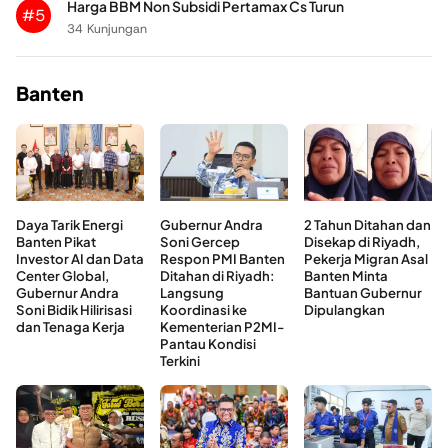
Harga BBM Non Subsidi Pertamax Cs Turun
#5
34 Kunjungan
Banten
Daya Tarik Energi
Gubernur Andra
2 Tahun Ditahan dan
Banten Pikat
Soni Gercep
Disekap di Riyadh,
Investor AI dan Data
Respon PMI Banten
Pekerja Migran Asal
Center Global,
Ditahan di Riyadh:
Banten Minta
Gubernur Andra
Langsung
Bantuan Gubernur
Soni Bidik Hilirisasi
Koordinasi ke
Dipulangkan
dan Tenaga Kerja
Kementerian P2MI-
Pantau Kondisi
Terkini