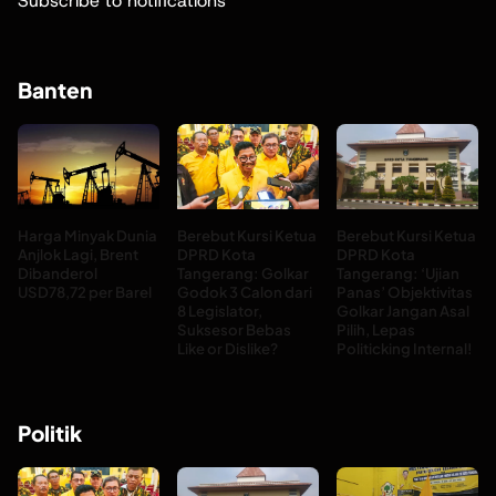
Subscribe to notifications
Banten
Harga Minyak Dunia
Berebut Kursi Ketua
Berebut Kursi Ketua
Anjlok Lagi, Brent
DPRD Kota
DPRD Kota
Dibanderol
Tangerang: Golkar
Tangerang: ‘Ujian
USD78,72 per Barel
Godok 3 Calon dari
Panas’ Objektivitas
8 Legislator,
Golkar Jangan Asal
Suksesor Bebas
Pilih, Lepas
Like or Dislike?
Politicking Internal!
Politik