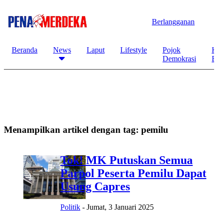
Berlangganan
Beranda
News
Laput
Lifestyle
Pojok
K
Demokrasi
B
Menampilkan artikel dengan tag:
pemilu
Tok! MK Putuskan Semua
Parpol Peserta Pemilu Dapat
Usung Capres
Politik
-
Jumat, 3 Januari 2025