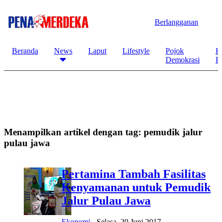
Berlangganan
Beranda
News
Laput
Lifestyle
Pojok
K
Demokrasi
B
Menampilkan artikel dengan tag:
pemudik jalur
pulau jawa
Pertamina Tambah Fasilitas
Kenyamanan untuk Pemudik
Jalur Pulau Jawa
Ekonomi
-
Selasa, 20 Juni 2017