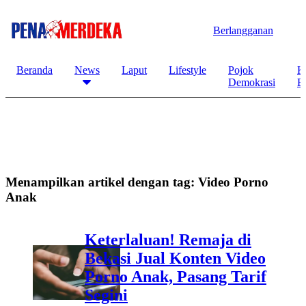
Berlangganan
Beranda
News
Laput
Lifestyle
Pojok
K
Demokrasi
B
Menampilkan artikel dengan tag:
Video Porno
Anak
Keterlaluan! Remaja di
Bekasi Jual Konten Video
Porno Anak, Pasang Tarif
Segini