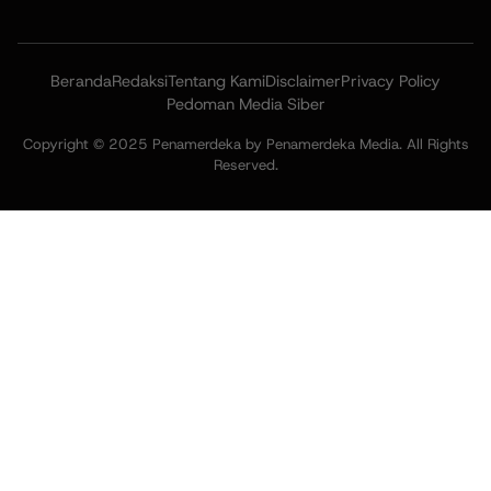
Beranda
Redaksi
Tentang Kami
Disclaimer
Privacy Policy
Pedoman Media Siber
Copyright © 2025 Penamerdeka by Penamerdeka Media. All Rights
Reserved.