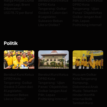
Harga Minyak Dunia
Berebut Kursi Ketua
Berebut Kursi Ketua
Anjlok Lagi, Brent
DPRD Kota
DPRD Kota
Dibanderol
Tangerang: Golkar
Tangerang: ‘Ujian
USD78,72 per Barel
Godok 3 Calon dari
Panas’ Objektivitas
8 Legislator,
Golkar Jangan Asal
Suksesor Bebas
Pilih, Lepas
Like or Dislike?
Politicking Internal!
Politik
Berebut Kursi Ketua
Berebut Kursi Ketua
Muscam Golkar
DPRD Kota
DPRD Kota
Kota Tangerang
Tangerang: Golkar
Tangerang: ‘Ujian
Rampung,
Godok 3 Calon dari
Panas’ Objektivitas
Didominasi Anak
8 Legislator,
Golkar Jangan Asal
Muda: Tekankan
Suksesor Bebas
Pilih, Lepas
Hindari Konflik
Like or Dislike?
Politicking Internal!
Internal Bidik
Tambah Kursi