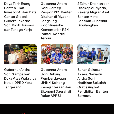
Daya Tarik Energi
Gubernur Andra
2 Tahun Ditahan dan
Banten Pikat
Soni Gercep
Disekap di Riyadh,
Investor AI dan Data
Respon PMI Banten
Pekerja Migran Asal
Center Global,
Ditahan di Riyadh:
Banten Minta
Gubernur Andra
Langsung
Bantuan Gubernur
Soni Bidik Hilirisasi
Koordinasi ke
Dipulangkan
dan Tenaga Kerja
Kementerian P2MI-
Pantau Kondisi
Terkini
Gubernur Andra
Gubernur Andra
Bukan Sekadar
Soni Sampaikan
Soni Dukung
Akses, Nawaitu
Duka Atas Wafatnya
Pemberdayaan
Andra Soni
Ketua DPRD Kota
UMKM Sokong
Hadirkan Sekolah
Tangerang
Kesejahteraan dan
Gratis Angkat
Ekonomi Daerah di
Pendidikan Banten
Raker APPSI
Bermutu