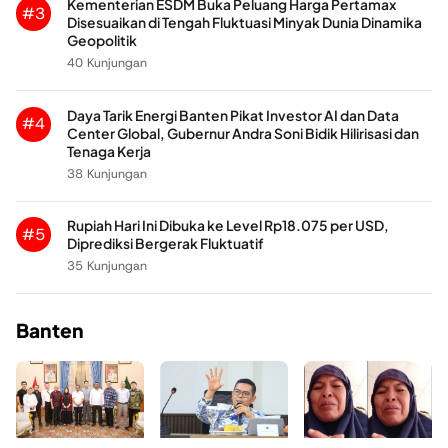
Kementerian ESDM Buka Peluang Harga Pertamax
#3
Disesuaikan di Tengah Fluktuasi Minyak Dunia Dinamika
Geopolitik
40 Kunjungan
Daya Tarik Energi Banten Pikat Investor AI dan Data
#4
Center Global, Gubernur Andra Soni Bidik Hilirisasi dan
Tenaga Kerja
38 Kunjungan
Rupiah Hari Ini Dibuka ke Level Rp18.075 per USD,
#5
Diprediksi Bergerak Fluktuatif
35 Kunjungan
Banten