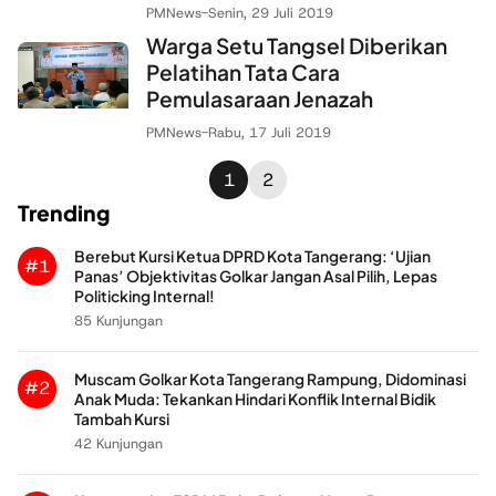
PMNews
-
Senin, 29 Juli 2019
Warga Setu Tangsel Diberikan
Pelatihan Tata Cara
Pemulasaraan Jenazah
PMNews
-
Rabu, 17 Juli 2019
1
2
Trending
Berebut Kursi Ketua DPRD Kota Tangerang: ‘Ujian
#1
Panas’ Objektivitas Golkar Jangan Asal Pilih, Lepas
Politicking Internal!
85 Kunjungan
Muscam Golkar Kota Tangerang Rampung, Didominasi
#2
Anak Muda: Tekankan Hindari Konflik Internal Bidik
Tambah Kursi
42 Kunjungan