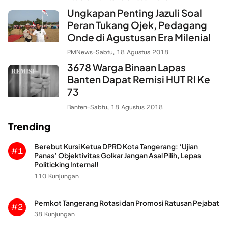
Ungkapan Penting Jazuli Soal
Peran Tukang Ojek, Pedagang
Onde di Agustusan Era Milenial
PMNews
-
Sabtu, 18 Agustus 2018
3678 Warga Binaan Lapas
Banten Dapat Remisi HUT RI Ke
73
Banten
-
Sabtu, 18 Agustus 2018
Trending
Berebut Kursi Ketua DPRD Kota Tangerang: ‘Ujian
#1
Panas’ Objektivitas Golkar Jangan Asal Pilih, Lepas
Politicking Internal!
110 Kunjungan
Pemkot Tangerang Rotasi dan Promosi Ratusan Pejabat
#2
38 Kunjungan