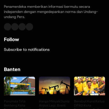
Penamerdeka memberikan informasi bermutu secara
independen dengan mengedepankan norma dan Undang-
undang Pers.
Follow
Subscribe to notifications
Banten
Perumda Tirta
Harga Minyak Dunia
Berebut Kursi Ketua
Benteng Kota
Anjlok Lagi, Brent
DPRD Kota