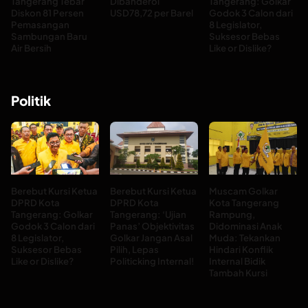
Tangerang Tebar
Dibanderol
Tangerang: Golkar
Diskon 81 Persen
USD78,72 per Barel
Godok 3 Calon dari
Pemasangan
8 Legislator,
Sambungan Baru
Suksesor Bebas
Air Bersih
Like or Dislike?
Politik
Berebut Kursi Ketua
Berebut Kursi Ketua
Muscam Golkar
DPRD Kota
DPRD Kota
Kota Tangerang
Tangerang: Golkar
Tangerang: ‘Ujian
Rampung,
Godok 3 Calon dari
Panas’ Objektivitas
Didominasi Anak
8 Legislator,
Golkar Jangan Asal
Muda: Tekankan
Suksesor Bebas
Pilih, Lepas
Hindari Konflik
Like or Dislike?
Politicking Internal!
Internal Bidik
Tambah Kursi