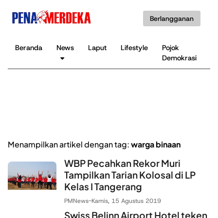
Berlangganan
Beranda
News
Laput
Lifestyle
Pojok
K
Demokrasi
B
Menampilkan artikel dengan tag:
warga binaan
WBP Pecahkan Rekor Muri
Tampilkan Tarian Kolosal di LP
Kelas I Tangerang
PMNews
-
Kamis, 15 Agustus 2019
Swiss Belinn Airport Hotel teken