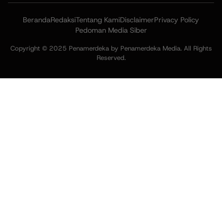
Beranda
Redaksi
Tentang Kami
Disclaimer
Privacy Policy
Pedoman Media Siber
Copyright © 2025 Penamerdeka by Penamerdeka Media. All Rights
Reserved.