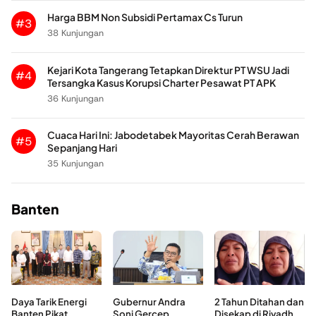
Harga BBM Non Subsidi Pertamax Cs Turun
#3
38 Kunjungan
Kejari Kota Tangerang Tetapkan Direktur PT WSU Jadi
#4
Tersangka Kasus Korupsi Charter Pesawat PT APK
36 Kunjungan
Cuaca Hari Ini: Jabodetabek Mayoritas Cerah Berawan
#5
Sepanjang Hari
35 Kunjungan
Banten
Daya Tarik Energi
Gubernur Andra
2 Tahun Ditahan dan
Banten Pikat
Soni Gercep
Disekap di Riyadh,