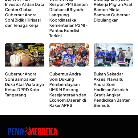
Investor AI dan Data
Respon PMI Banten
Pekerja Migran Asal
Center Global,
Ditahan di Riyadh:
Banten Minta
Gubernur Andra
Langsung
Bantuan Gubernur
Soni Bidik Hilirisasi
Koordinasi ke
Dipulangkan
dan Tenaga Kerja
Kementerian P2MI-
Pantau Kondisi
Terkini
Gubernur Andra
Gubernur Andra
Bukan Sekadar
Soni Sampaikan
Soni Dukung
Akses, Nawaitu
Duka Atas Wafatnya
Pemberdayaan
Andra Soni
Ketua DPRD Kota
UMKM Sokong
Hadirkan Sekolah
Tangerang
Kesejahteraan dan
Gratis Angkat
Ekonomi Daerah di
Pendidikan Banten
Raker APPSI
Bermutu