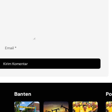
Email
*
Banten
Po