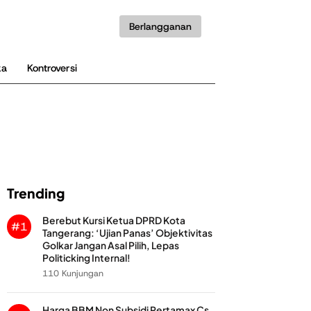
Berlangganan
ka
Kontroversi
Trending
Berebut Kursi Ketua DPRD Kota
#1
Tangerang: ‘Ujian Panas’ Objektivitas
Golkar Jangan Asal Pilih, Lepas
Politicking Internal!
110 Kunjungan
Harga BBM Non Subsidi Pertamax Cs