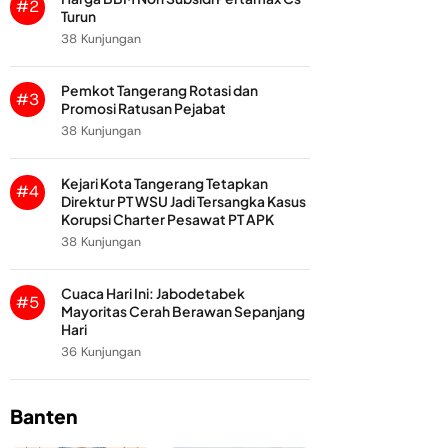
#2
Turun
38 Kunjungan
Pemkot Tangerang Rotasi dan
#3
Promosi Ratusan Pejabat
38 Kunjungan
Kejari Kota Tangerang Tetapkan
#4
Direktur PT WSU Jadi Tersangka Kasus
Korupsi Charter Pesawat PT APK
38 Kunjungan
Cuaca Hari Ini: Jabodetabek
#5
Mayoritas Cerah Berawan Sepanjang
Hari
36 Kunjungan
Banten