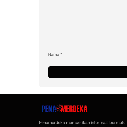
Nama
*
Penamerdeka memberikan informasi bermutu