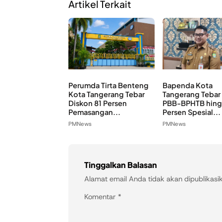
Artikel Terkait
Perumda Tirta Benteng
Bapenda Kota
Kota Tangerang Tebar
Tangerang Tebar
Diskon 81 Persen
PBB-BPHTB hing
Pemasangan...
Persen Spesial...
PMNews
PMNews
Tinggalkan Balasan
Alamat email Anda tidak akan dipublikasi
Komentar
*