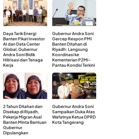
Daya Tarik Energi
Gubernur Andra Soni
Banten Pikat Investor
Gercep Respon PMI
AI dan Data Center
Banten Ditahan di
Global, Gubernur
Riyadh: Langsung
Andra Soni Bidik
Koordinasi ke
Hilirisasi dan Tenaga
Kementerian P2MI-
Kerja
Pantau Kondisi Terkini
2 Tahun Ditahan dan
Gubernur Andra Soni
Disekap di Riyadh,
Sampaikan Duka Atas
Pekerja Migran Asal
Wafatnya Ketua DPRD
Banten Minta Bantuan
Kota Tangerang
Gubernur
Dipulangkan