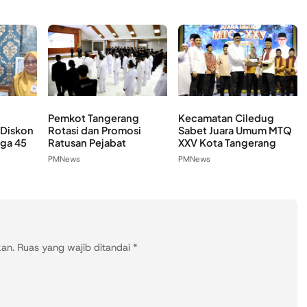
Pemkot Tangerang
Kecamatan Ciledug
 Diskon
Rotasi dan Promosi
Sabet Juara Umum MTQ
ga 45
Ratusan Pejabat
XXV Kota Tangerang
PMNews
PMNews
kan.
Ruas yang wajib ditandai
*