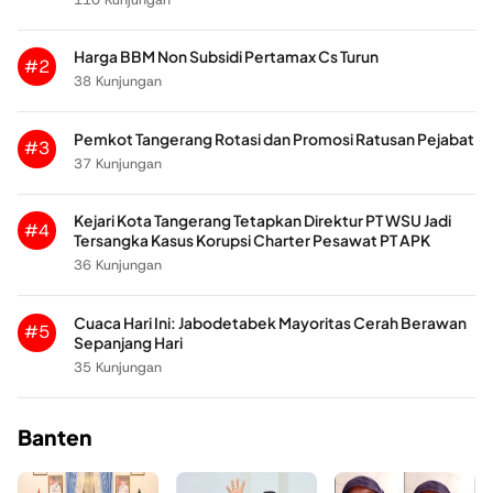
Harga BBM Non Subsidi Pertamax Cs Turun
#2
38 Kunjungan
Pemkot Tangerang Rotasi dan Promosi Ratusan Pejabat
#3
37 Kunjungan
Kejari Kota Tangerang Tetapkan Direktur PT WSU Jadi
#4
Tersangka Kasus Korupsi Charter Pesawat PT APK
36 Kunjungan
Cuaca Hari Ini: Jabodetabek Mayoritas Cerah Berawan
#5
Sepanjang Hari
35 Kunjungan
Banten