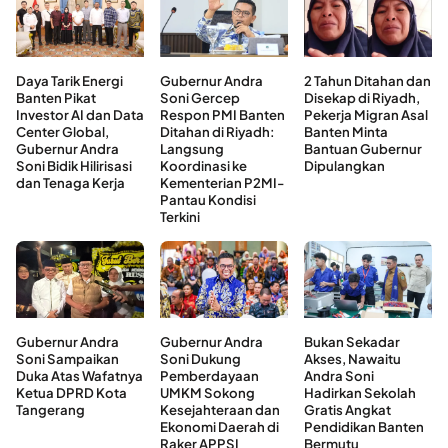
Daya Tarik Energi
Gubernur Andra
2 Tahun Ditahan dan
Banten Pikat
Soni Gercep
Disekap di Riyadh,
Investor AI dan Data
Respon PMI Banten
Pekerja Migran Asal
Center Global,
Ditahan di Riyadh:
Banten Minta
Gubernur Andra
Langsung
Bantuan Gubernur
Soni Bidik Hilirisasi
Koordinasi ke
Dipulangkan
dan Tenaga Kerja
Kementerian P2MI-
Pantau Kondisi
Terkini
Gubernur Andra
Gubernur Andra
Bukan Sekadar
Soni Sampaikan
Soni Dukung
Akses, Nawaitu
Duka Atas Wafatnya
Pemberdayaan
Andra Soni
Ketua DPRD Kota
UMKM Sokong
Hadirkan Sekolah
Tangerang
Kesejahteraan dan
Gratis Angkat
Ekonomi Daerah di
Pendidikan Banten
Raker APPSI
Bermutu