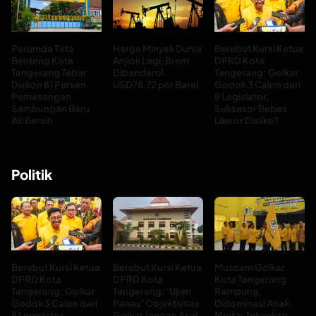
Perumda Tirta
Harga Minyak Dunia
Berebut Kursi Ketua
Benteng Kota
Anjlok Lagi, Brent
DPRD Kota
Tangerang Tebar
Dibanderol
Tangerang: Golkar
Diskon 81 Persen
USD78,72 per Barel
Godok 3 Calon dari
Pemasangan
8 Legislator,
Sambungan Baru
Suksesor Bebas
Air Bersih
Like or Dislike?
Politik
Berebut Kursi Ketua
Berebut Kursi Ketua
Muscam Golkar
DPRD Kota
DPRD Kota
Kota Tangerang
Tangerang: Golkar
Tangerang: ‘Ujian
Rampung,
Godok 3 Calon dari
Panas’ Objektivitas
Didominasi Anak
8 Legislator,
Golkar Jangan Asal
Muda: Tekankan