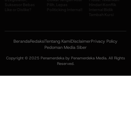
Suksesor Bebas
Pilih, Lepas
Hindari Konflik
Like or Dislike?
Politicking Internal!
Internal Bidik
Tambah Kursi
Beranda
Redaksi
Tentang Kami
Disclaimer
Privacy Policy
Pedoman Media Siber
Copyright © 2025 Penamerdeka by Penamerdeka Media. All Rights
Reserved.