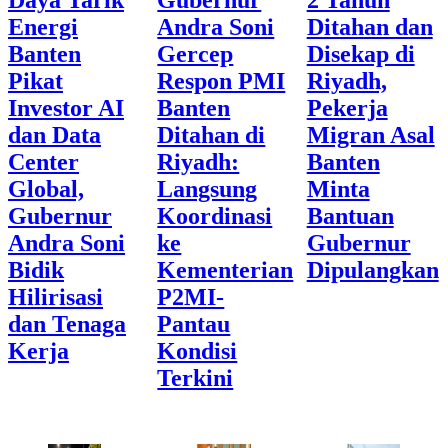
Daya Tarik
Gubernur
2 Tahun
Energi
Andra Soni
Ditahan dan
Banten
Gercep
Disekap di
Pikat
Respon PMI
Riyadh,
Investor AI
Banten
Pekerja
dan Data
Ditahan di
Migran Asal
Center
Riyadh:
Banten
Global,
Langsung
Minta
Gubernur
Koordinasi
Bantuan
Andra Soni
ke
Gubernur
Bidik
Kementerian
Dipulangkan
Hilirisasi
P2MI-
dan Tenaga
Pantau
Kerja
Kondisi
Terkini