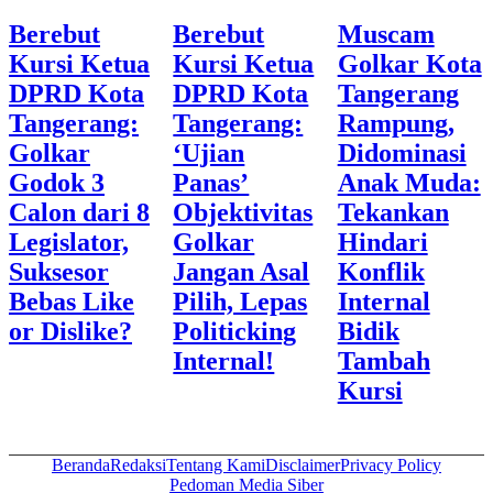
Berebut
Berebut
Muscam
Kursi Ketua
Kursi Ketua
Golkar Kota
DPRD Kota
DPRD Kota
Tangerang
Tangerang:
Tangerang:
Rampung,
Golkar
‘Ujian
Didominasi
Godok 3
Panas’
Anak Muda:
Calon dari 8
Objektivitas
Tekankan
Legislator,
Golkar
Hindari
Suksesor
Jangan Asal
Konflik
Bebas Like
Pilih, Lepas
Internal
or Dislike?
Politicking
Bidik
Internal!
Tambah
Kursi
Beranda
Redaksi
Tentang Kami
Disclaimer
Privacy Policy
Pedoman Media Siber