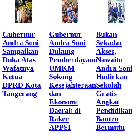
Gubernur
Gubernur
Bukan
Andra Soni
Andra Soni
Sekadar
Sampaikan
Dukung
Akses,
Duka Atas
Pemberdayaan
Nawaitu
Wafatnya
UMKM
Andra Soni
Ketua
Sokong
Hadirkan
DPRD Kota
Kesejahteraan
Sekolah
Tangerang
dan
Gratis
Ekonomi
Angkat
Daerah di
Pendidikan
Raker
Banten
APPSI
Bermutu