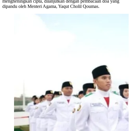
mengheningkan cipta, dilanjutkan dengan pembacaan doa yang
dipandu oleh Menteri Agama, Yaqut Cholil Qoumas.