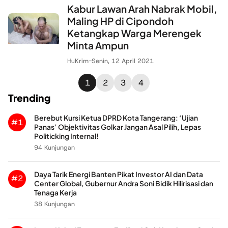
Kabur Lawan Arah Nabrak Mobil,
Maling HP di Cipondoh
Ketangkap Warga Merengek
Minta Ampun
HuKrim
-
Senin, 12 April 2021
1
2
3
4
Trending
Berebut Kursi Ketua DPRD Kota Tangerang: ‘Ujian
#1
Panas’ Objektivitas Golkar Jangan Asal Pilih, Lepas
Politicking Internal!
94 Kunjungan
Daya Tarik Energi Banten Pikat Investor AI dan Data
#2
Center Global, Gubernur Andra Soni Bidik Hilirisasi dan
Tenaga Kerja
38 Kunjungan