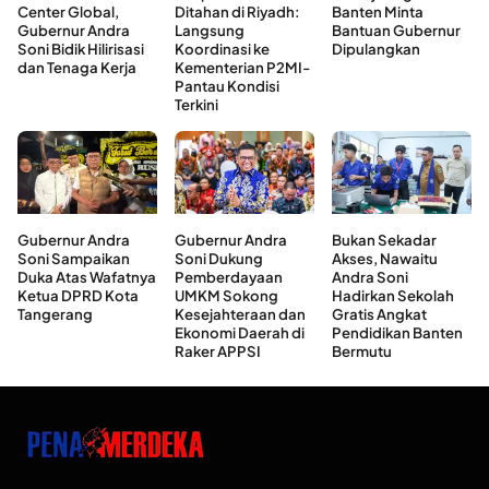
Center Global,
Ditahan di Riyadh:
Banten Minta
Gubernur Andra
Langsung
Bantuan Gubernur
Soni Bidik Hilirisasi
Koordinasi ke
Dipulangkan
dan Tenaga Kerja
Kementerian P2MI-
Pantau Kondisi
Terkini
Gubernur Andra
Gubernur Andra
Bukan Sekadar
Soni Sampaikan
Soni Dukung
Akses, Nawaitu
Duka Atas Wafatnya
Pemberdayaan
Andra Soni
Ketua DPRD Kota
UMKM Sokong
Hadirkan Sekolah
Tangerang
Kesejahteraan dan
Gratis Angkat
Ekonomi Daerah di
Pendidikan Banten
Raker APPSI
Bermutu