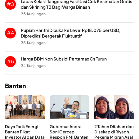
Lapas Kelas I Tangerang Fasilitasi Cek Kesehatan Gratis
#3
dan Skrining TB Bagi Warga Binaan
35 Kunjungan
Rupiah Hari Ini Dibuka ke Level Rp18.075 per USD,
#4
Diprediksi Bergerak Fluktuatif
35 Kunjungan
Harga BBM Non Subsidi Pertamax Cs Turun
#5
34 Kunjungan
Banten
Daya Tarik Energi
Gubernur Andra
2 Tahun Ditahan dan
Banten Pikat
Soni Gercep
Disekap di Riyadh,
Investor AI dan Data
Respon PMI Banten
Pekerja Migran Asal