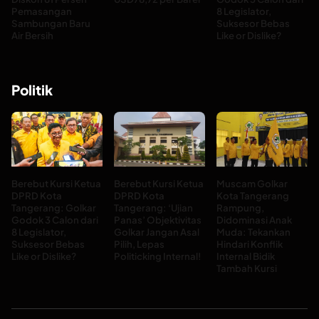
Pemasangan
8 Legislator,
Sambungan Baru
Suksesor Bebas
Air Bersih
Like or Dislike?
Politik
Berebut Kursi Ketua
Berebut Kursi Ketua
Muscam Golkar
DPRD Kota
DPRD Kota
Kota Tangerang
Tangerang: Golkar
Tangerang: ‘Ujian
Rampung,
Godok 3 Calon dari
Panas’ Objektivitas
Didominasi Anak
8 Legislator,
Golkar Jangan Asal
Muda: Tekankan
Suksesor Bebas
Pilih, Lepas
Hindari Konflik
Like or Dislike?
Politicking Internal!
Internal Bidik
Tambah Kursi