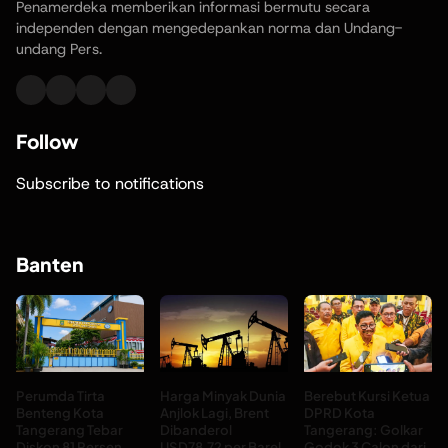
Penamerdeka memberikan informasi bermutu secara
independen dengan mengedepankan norma dan Undang-
undang Pers.
Follow
Subscribe to notifications
Banten
Perumda Tirta
Harga Minyak Dunia
Berebut Kursi Ketua
Benteng Kota
Anjlok Lagi, Brent
DPRD Kota
Tangerang Tebar
Dibanderol
Tangerang: Golkar
Diskon 81 Persen
USD78,72 per Barel
Godok 3 Calon dari