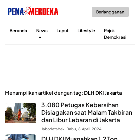
Berlangganan
Beranda
News
Laput
Lifestyle
Pojok
K
Demokrasi
B
Menampilkan artikel dengan tag:
DLH DKI Jakarta
3.080 Petugas Kebersihan
Disiagakan saat Malam Takbiran
dan Libur Lebaran di Jakarta
Jabodetabek
-
Rabu, 3 April 2024
DLH DKI Musnahkan 1,2 Ton