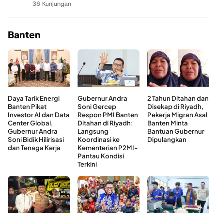
36 Kunjungan
Banten
Daya Tarik Energi
Gubernur Andra
2 Tahun Ditahan dan
Banten Pikat
Soni Gercep
Disekap di Riyadh,
Investor AI dan Data
Respon PMI Banten
Pekerja Migran Asal
Center Global,
Ditahan di Riyadh:
Banten Minta
Gubernur Andra
Langsung
Bantuan Gubernur
Soni Bidik Hilirisasi
Koordinasi ke
Dipulangkan
dan Tenaga Kerja
Kementerian P2MI-
Pantau Kondisi
Terkini