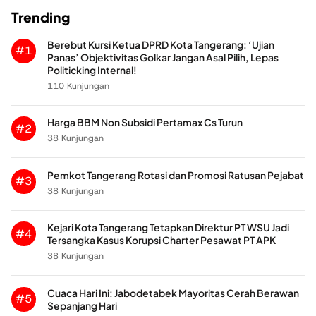
Trending
Berebut Kursi Ketua DPRD Kota Tangerang: ‘Ujian
#1
Panas’ Objektivitas Golkar Jangan Asal Pilih, Lepas
Politicking Internal!
110 Kunjungan
Harga BBM Non Subsidi Pertamax Cs Turun
#2
38 Kunjungan
Pemkot Tangerang Rotasi dan Promosi Ratusan Pejabat
#3
38 Kunjungan
Kejari Kota Tangerang Tetapkan Direktur PT WSU Jadi
#4
Tersangka Kasus Korupsi Charter Pesawat PT APK
38 Kunjungan
Cuaca Hari Ini: Jabodetabek Mayoritas Cerah Berawan
#5
Sepanjang Hari