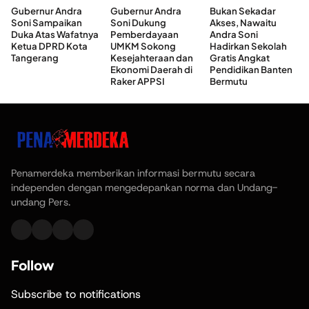
Gubernur Andra
Gubernur Andra
Bukan Sekadar
Soni Sampaikan
Soni Dukung
Akses, Nawaitu
Duka Atas Wafatnya
Pemberdayaan
Andra Soni
Ketua DPRD Kota
UMKM Sokong
Hadirkan Sekolah
Tangerang
Kesejahteraan dan
Gratis Angkat
Ekonomi Daerah di
Pendidikan Banten
Raker APPSI
Bermutu
Penamerdeka memberikan informasi bermutu secara
independen dengan mengedepankan norma dan Undang-
undang Pers.
Follow
Subscribe to notifications