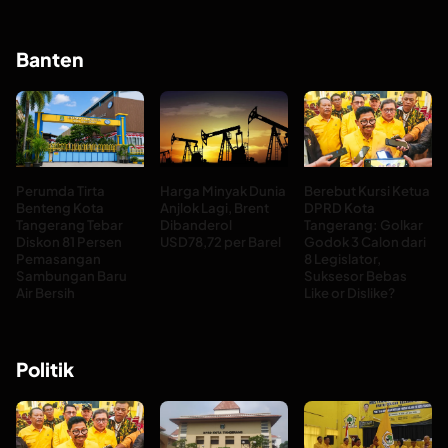
Banten
Perumda Tirta
Harga Minyak Dunia
Berebut Kursi Ketua
Benteng Kota
Anjlok Lagi, Brent
DPRD Kota
Tangerang Tebar
Dibanderol
Tangerang: Golkar
Diskon 81 Persen
USD78,72 per Barel
Godok 3 Calon dari
Pemasangan
8 Legislator,
Sambungan Baru
Suksesor Bebas
Air Bersih
Like or Dislike?
Politik