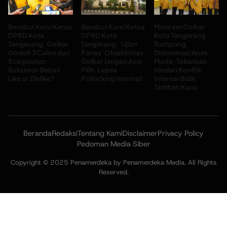
Berebut Kursi Ketua
Berebut Kursi Ketua
Muscam Golkar
DPRD Kota
DPRD Kota
Kota Tangerang
Tangerang: Golkar
Tangerang: ‘Ujian
Rampung,
Godok 3 Calon dari
Panas’ Objektivitas
Didominasi Anak
8 Legislator,
Golkar Jangan Asal
Muda: Tekankan
Suksesor Bebas
Pilih, Lepas
Hindari Konflik
Like or Dislike?
Politicking Internal!
Internal Bidik
Tambah Kursi
Beranda
Redaksi
Tentang Kami
Disclaimer
Privacy Policy
Pedoman Media Siber
Copyright © 2025 Penamerdeka by Penamerdeka Media. All Rights
Reserved.