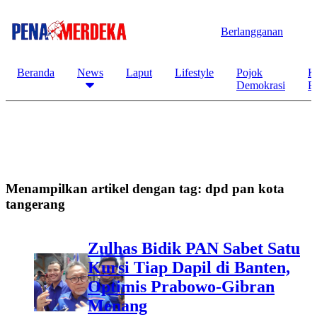
Berlangganan
Beranda
News
Laput
Lifestyle
Pojok
K
Demokrasi
B
Menampilkan artikel dengan tag:
dpd pan kota
tangerang
Zulhas Bidik PAN Sabet Satu
Kursi Tiap Dapil di Banten,
Optimis Prabowo-Gibran
Menang