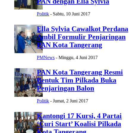
PAN dengan Ella Sylvia
Politik
-
Sabtu, 10 Juni 2017
Ella Sylvia Cawalkot Perdana
Ambil Formulir Penjaringan
PAN Kota Tangerang
PMNews
-
Minggu, 4 Juni 2017
PAN Kota Tangerang Resmi
Bentuk Tim Pilkada Buka
Penjaringan Balon
Politik
-
Jumat, 2 Juni 2017
Kantongi 17 Kursi, 4 Partai
‘Curi Start’ Koalisi Pilkada
Kota Tangerang