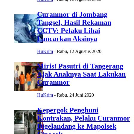
Curanmor di Jombang
Tangsel, Hasil Rekaman
CCTV: Pelaku Lihai
Lancarkan Aksinya
HuKrim
-
Rabu, 12 Agustus 2020
Miris! Pasutri di Tangerang
Ajak Anaknya Saat Lakukan
Curanmor
HuKrim
-
Rabu, 24 Juni 2020
Kepergok Penghuni
Kontrakan, Pelaku Curanmor
Digelandang ke Mapolsek