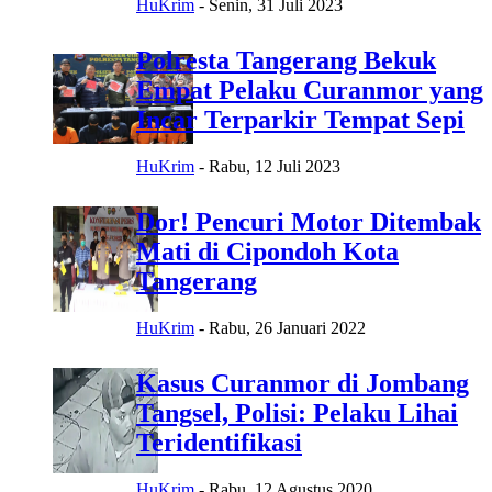
HuKrim
-
Senin, 31 Juli 2023
Polresta Tangerang Bekuk
Empat Pelaku Curanmor yang
Incar Terparkir Tempat Sepi
HuKrim
-
Rabu, 12 Juli 2023
Dor! Pencuri Motor Ditembak
Mati di Cipondoh Kota
Tangerang
HuKrim
-
Rabu, 26 Januari 2022
Kasus Curanmor di Jombang
Tangsel, Polisi: Pelaku Lihai
Teridentifikasi
HuKrim
-
Rabu, 12 Agustus 2020