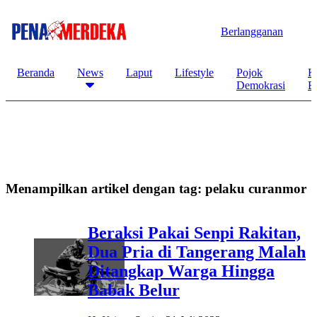
Berlangganan
Beranda
News
Laput
Lifestyle
Pojok
K
Demokrasi
B
Menampilkan artikel dengan tag:
pelaku curanmor
Beraksi Pakai Senpi Rakitan,
Dua Pria di Tangerang Malah
Ditangkap Warga Hingga
Babak Belur