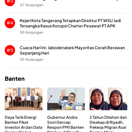
#3
37 Kunjungan
Kejari Kota Tangerang Tetapkan Direktur PT WSU Jadi
#4
Tersangka Kasus Korupsi Charter Pesawat PT APK
36 Kunjungan
Cuaca Hari Ini: Jabodetabek Mayoritas Cerah Berawan
#5
Sepanjang Hari
35 Kunjungan
Banten
Daya Tarik Energi
Gubernur Andra
2 Tahun Ditahan dan
Banten Pikat
Soni Gercep
Disekap di Riyadh,
Investor AI dan Data
Respon PMI Banten
Pekerja Migran Asal