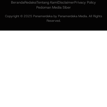
Beranda
Redaksi
Tentang Kami
Disclaimer
Privacy Policy
Pedoman Media Siber
Copyright © 2025 Penamerdeka by Penamerdeka Media. All Rights
Reserved.