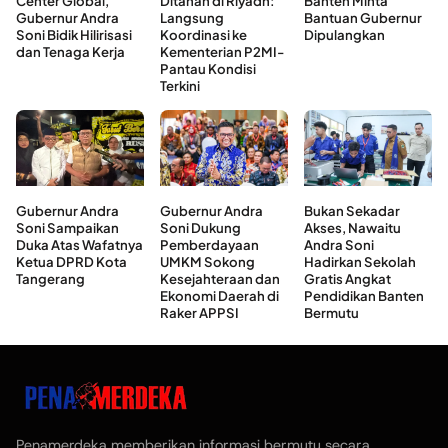
Center Global,
Ditahan di Riyadh:
Banten Minta
Gubernur Andra
Langsung
Bantuan Gubernur
Soni Bidik Hilirisasi
Koordinasi ke
Dipulangkan
dan Tenaga Kerja
Kementerian P2MI-
Pantau Kondisi
Terkini
Gubernur Andra
Gubernur Andra
Bukan Sekadar
Soni Sampaikan
Soni Dukung
Akses, Nawaitu
Duka Atas Wafatnya
Pemberdayaan
Andra Soni
Ketua DPRD Kota
UMKM Sokong
Hadirkan Sekolah
Tangerang
Kesejahteraan dan
Gratis Angkat
Ekonomi Daerah di
Pendidikan Banten
Raker APPSI
Bermutu
Penamerdeka memberikan informasi bermutu secara