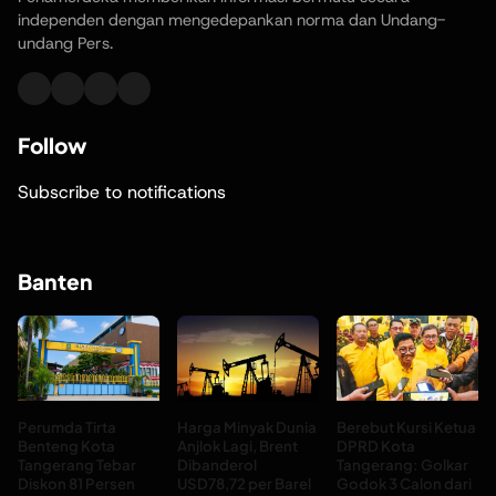
independen dengan mengedepankan norma dan Undang-
undang Pers.
Follow
Subscribe to notifications
Banten
Perumda Tirta
Harga Minyak Dunia
Berebut Kursi Ketua
Benteng Kota
Anjlok Lagi, Brent
DPRD Kota
Tangerang Tebar
Dibanderol
Tangerang: Golkar
Diskon 81 Persen
USD78,72 per Barel
Godok 3 Calon dari