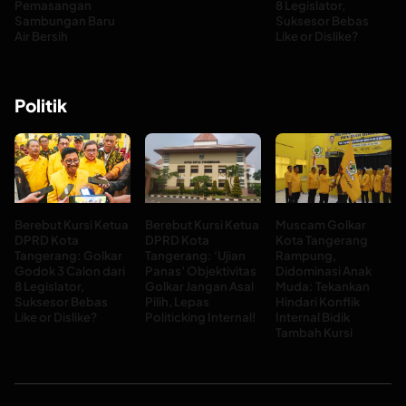
Pemasangan
8 Legislator,
Sambungan Baru
Suksesor Bebas
Air Bersih
Like or Dislike?
Politik
Berebut Kursi Ketua
Berebut Kursi Ketua
Muscam Golkar
DPRD Kota
DPRD Kota
Kota Tangerang
Tangerang: Golkar
Tangerang: ‘Ujian
Rampung,
Godok 3 Calon dari
Panas’ Objektivitas
Didominasi Anak
8 Legislator,
Golkar Jangan Asal
Muda: Tekankan
Suksesor Bebas
Pilih, Lepas
Hindari Konflik
Like or Dislike?
Politicking Internal!
Internal Bidik
Tambah Kursi