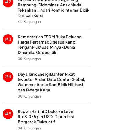
#2
Rampung, Didominasi Anak Muda:
Tekankan Hindari Konflik Internal Bidik
Tambah Kursi
41 Kunjungan
Kementerian ESDM Buka Peluang
#3
Harga Pertamax Disesuaikan di
Tengah Fluktuasi Minyak Dunia
Dinamika Geopolitik
39 Kunjungan
Daya Tarik Energi Banten Pikat
#4
Investor AI dan Data Center Global,
Gubernur Andra Soni Bidik Hilirisasi
dan Tenaga Kerja
36 Kunjungan
Rupiah Hari Ini Dibuka ke Level
#5
Rp18.075 per USD, Diprediksi
Bergerak Fluktuatif
34 Kunjungan