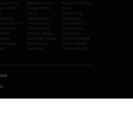
ebut Kursi
Berebut Kursi
Muscam Golkar
ua DPRD
Ketua DPRD
Kota
a
Kota
Tangerang
gerang:
Tangerang:
Rampung,
kar Godok 3
‘Ujian Panas’
Didominasi
on dari 8
Objektivitas
Anak Muda:
slator,
Golkar Jangan
Tekankan
sesor
Asal Pilih, Lepas
Hindari Konflik
as Like or
Politicking
Internal Bidik
ike?
Internal!
Tambah Kursi
iber
d.