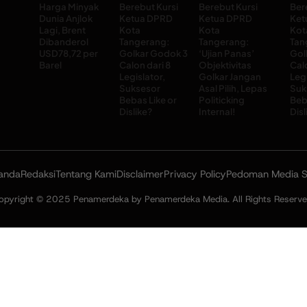
Harga Minyak
Berebut Kursi
Berebut Kursi
Ber
Dunia Anjlok
Ketua DPRD
Ketua DPRD
Ket
Lagi, Brent
Kota
Kota
Kot
Dibanderol
Tangerang:
Tangerang:
Tan
USD78,72 per
Golkar Godok 3
‘Ujian Panas’
Gol
Barel
Calon dari 8
Objektivitas
Cal
Legislator,
Golkar Jangan
Legi
Suksesor
Asal Pilih, Lepas
Suk
Bebas Like or
Politicking
Beb
Dislike?
Internal!
Disl
anda
Redaksi
Tentang Kami
Disclaimer
Privacy Policy
Pedoman Media S
opyright © 2025 Penamerdeka by Penamerdeka Media. All Rights Reserve