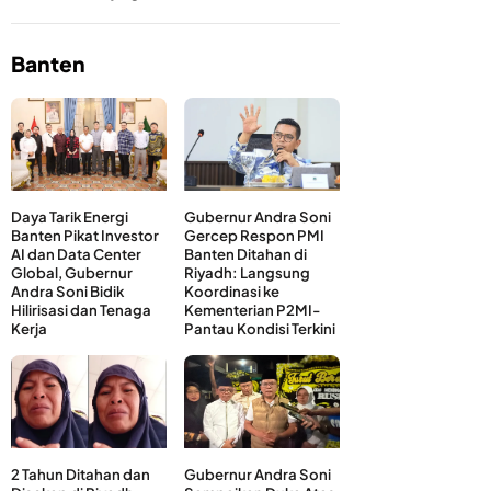
Banten
Daya Tarik Energi
Gubernur Andra Soni
Banten Pikat Investor
Gercep Respon PMI
AI dan Data Center
Banten Ditahan di
Global, Gubernur
Riyadh: Langsung
Andra Soni Bidik
Koordinasi ke
Hilirisasi dan Tenaga
Kementerian P2MI-
Kerja
Pantau Kondisi Terkini
2 Tahun Ditahan dan
Gubernur Andra Soni