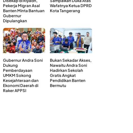
Disekap di Riyadh,
Sampaikan Duka Atas
Pekerja Migran Asal
Wafatnya Ketua DPRD
Banten Minta Bantuan
Kota Tangerang
Gubernur
Dipulangkan
Gubernur Andra Soni
Bukan Sekadar Akses,
Dukung
Nawaitu Andra Soni
Pemberdayaan
Hadirkan Sekolah
UMKM Sokong
Gratis Angkat
Kesejahteraan dan
Pendidikan Banten
Ekonomi Daerah di
Bermutu
Raker APPSI