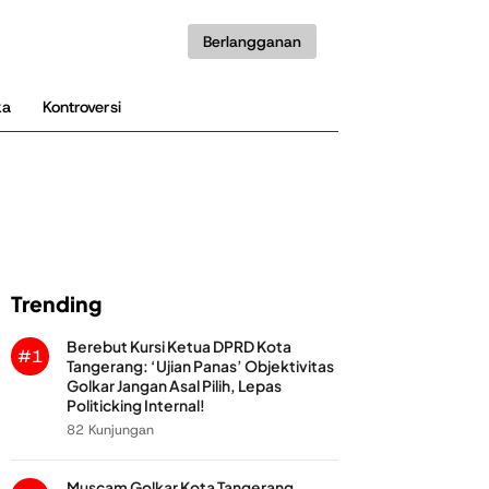
Berlangganan
ka
Kontroversi
Trending
Berebut Kursi Ketua DPRD Kota
#1
Tangerang: ‘Ujian Panas’ Objektivitas
Golkar Jangan Asal Pilih, Lepas
Politicking Internal!
82 Kunjungan
Muscam Golkar Kota Tangerang