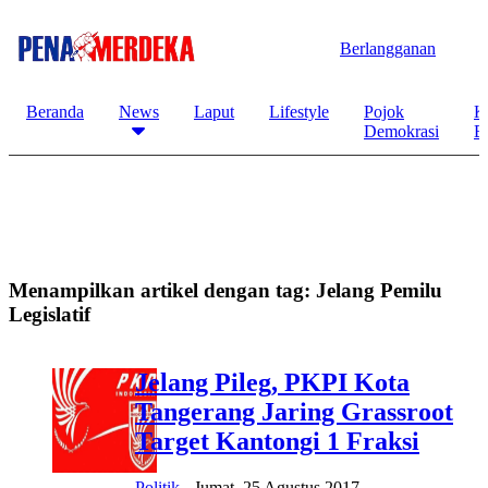
Berlangganan
Beranda
News
Laput
Lifestyle
Pojok
K
Demokrasi
B
Menampilkan artikel dengan tag:
Jelang Pemilu
Legislatif
Jelang Pileg, PKPI Kota
Tangerang Jaring Grassroot
Target Kantongi 1 Fraksi
Politik
-
Jumat, 25 Agustus 2017