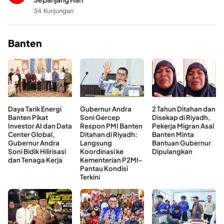
34 Kunjungan
Banten
Daya Tarik Energi
Gubernur Andra
2 Tahun Ditahan dan
Banten Pikat
Soni Gercep
Disekap di Riyadh,
Investor AI dan Data
Respon PMI Banten
Pekerja Migran Asal
Center Global,
Ditahan di Riyadh:
Banten Minta
Gubernur Andra
Langsung
Bantuan Gubernur
Soni Bidik Hilirisasi
Koordinasi ke
Dipulangkan
dan Tenaga Kerja
Kementerian P2MI-
Pantau Kondisi
Terkini