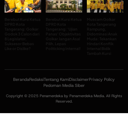
Berebut Kursi Ketua
Berebut Kursi Ketua
Muscam Golkar
DPRD Kota
DPRD Kota
Kota Tangerang
Tangerang: Golkar
Tangerang: ‘Ujian
Rampung,
Godok 3 Calon dari
Panas’ Objektivitas
Didominasi Anak
8 Legislator,
Golkar Jangan Asal
Muda: Tekankan
Suksesor Bebas
Pilih, Lepas
Hindari Konflik
Like or Dislike?
Politicking Internal!
Internal Bidik
Tambah Kursi
Beranda
Redaksi
Tentang Kami
Disclaimer
Privacy Policy
Pedoman Media Siber
Copyright © 2025 Penamerdeka by Penamerdeka Media. All Rights
Reserved.