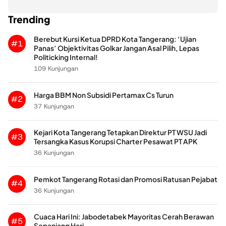
Trending
Berebut Kursi Ketua DPRD Kota Tangerang: ‘Ujian
#1
Panas’ Objektivitas Golkar Jangan Asal Pilih, Lepas
Politicking Internal!
109 Kunjungan
Harga BBM Non Subsidi Pertamax Cs Turun
#2
37 Kunjungan
Kejari Kota Tangerang Tetapkan Direktur PT WSU Jadi
#3
Tersangka Kasus Korupsi Charter Pesawat PT APK
36 Kunjungan
Pemkot Tangerang Rotasi dan Promosi Ratusan Pejabat
#4
36 Kunjungan
Cuaca Hari Ini: Jabodetabek Mayoritas Cerah Berawan
#5
Sepanjang Hari