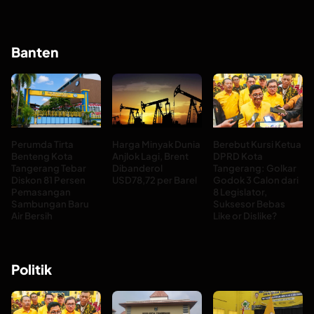
Banten
Perumda Tirta
Harga Minyak Dunia
Berebut Kursi Ketua
Benteng Kota
Anjlok Lagi, Brent
DPRD Kota
Tangerang Tebar
Dibanderol
Tangerang: Golkar
Diskon 81 Persen
USD78,72 per Barel
Godok 3 Calon dari
Pemasangan
8 Legislator,
Sambungan Baru
Suksesor Bebas
Air Bersih
Like or Dislike?
Politik