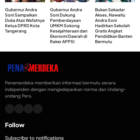
Gubernur Andra
Gubernur Andra
Bukan Sekadar
Soni Sampaikan
Soni Dukung
Akses, Nawaitu
Duka Atas Wafatnya
Pemberdayaan
Andra Soni
Ketua DPRD Kota
UMKM Sokong
Hadirkan Sekolah
Tangerang
Kesejahteraan dan
Gratis Angkat
Ekonomi Daerah di
Pendidikan Banten
Raker APPSI
Bermutu
Penamerdeka memberikan informasi bermutu secara
independen dengan mengedepankan norma dan Undang-
undang Pers.
Follow
Subscribe to notifications