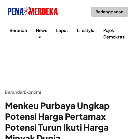
Berlangganan
Beranda
News
Laput
Lifestyle
Pojok
K
Demokrasi
B
Beranda
Ekonomi
/
Menkeu Purbaya Ungkap
Potensi Harga Pertamax
Potensi Turun Ikuti Harga
Minyak Dunia