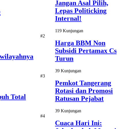
Jangan Asal Pilih,
Lepas Politicking
g
Internal!
119 Kunjungan
#2
Harga BBM Non
Subsidi Pertamax Cs
iwilayahnya
Turun
39 Kunjungan
#3
Pemkot Tangerang
Rotasi dan Promosi
puh Total
Ratusan Pejabat
39 Kunjungan
#4
Cuaca Hari Ini: