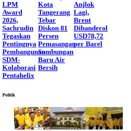
LPM
Kota
Anjlok
Award
Tangerang
Lagi,
2026,
Tebar
Brent
Sachrudin
Diskon 81
Dibanderol
Tegaskan
Persen
USD78,72
Pentingnya
Pemasangan
per Barel
Pembangunan
Sambungan
SDM-
Baru Air
Kolaborasi
Bersih
Pentahelix
Politik