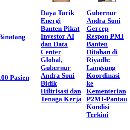
l
Daya Tarik
Gubernur
Energi
Andra Soni
Banten Pikat
Gercep
Investor AI
Respon PMI
Binatang
dan Data
Banten
Center
Ditahan di
Global,
Riyadh:
Gubernur
Langsung
Andra Soni
Koordinasi
00 Pasien
Bidik
ke
Hilirisasi dan
Kementerian
Tenaga Kerja
P2MI-Pantau
Kondisi
Terkini