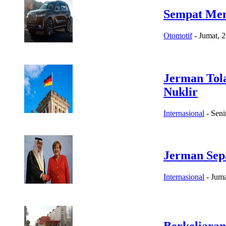
Sempat Men
Otomotif
-
Jumat, 
Jerman Tola
Nuklir
Internasional
-
Seni
Jerman Sepa
Internasional
-
Juma