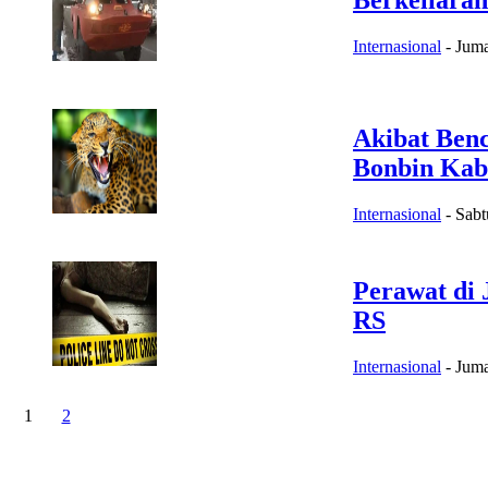
Berkeliaran
Internasional
-
Juma
Akibat Ben
Bonbin Kab
Internasional
-
Sabt
Perawat di
RS
Internasional
-
Juma
1
2