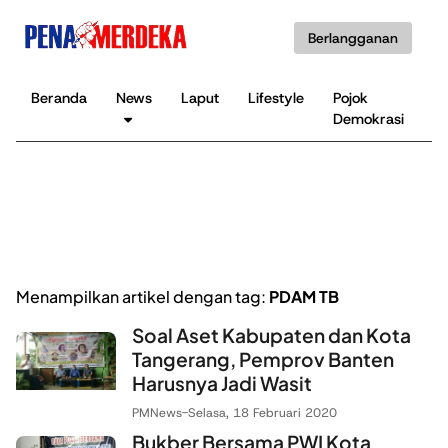
Berlangganan
Beranda
News
Laput
Lifestyle
Pojok
K
Demokrasi
B
Menampilkan artikel dengan tag:
PDAM TB
Soal Aset Kabupaten dan Kota
Tangerang, Pemprov Banten
Harusnya Jadi Wasit
PMNews
-
Selasa, 18 Februari 2020
Bukber Bersama PWI Kota