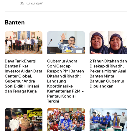
32 Kunjungan
Banten
Daya Tarik Energi
Gubernur Andra
2 Tahun Ditahan dan
Banten Pikat
Soni Gercep
Disekap di Riyadh,
Investor AI dan Data
Respon PMI Banten
Pekerja Migran Asal
Center Global,
Ditahan di Riyadh:
Banten Minta
Gubernur Andra
Langsung
Bantuan Gubernur
Soni Bidik Hilirisasi
Koordinasi ke
Dipulangkan
dan Tenaga Kerja
Kementerian P2MI-
Pantau Kondisi
Terkini