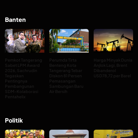
Banten
Pemkot Tangerang
Perumda Tirta
Harga Minyak Dunia
Sabet LPM Award
Benteng Kota
Anjlok Lagi, Brent
2026, Sachrudin
Tangerang Tebar
Dibanderol
Tegaskan
Diskon 81 Persen
USD78,72 per Barel
Pentingnya
Pemasangan
Pembangunan
Sambungan Baru
SDM-Kolaborasi
Air Bersih
Pentahelix
Politik