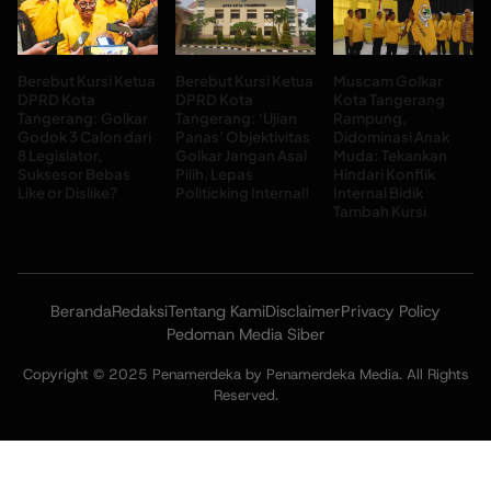
Berebut Kursi Ketua
Berebut Kursi Ketua
Muscam Golkar
DPRD Kota
DPRD Kota
Kota Tangerang
Tangerang: Golkar
Tangerang: ‘Ujian
Rampung,
Godok 3 Calon dari
Panas’ Objektivitas
Didominasi Anak
8 Legislator,
Golkar Jangan Asal
Muda: Tekankan
Suksesor Bebas
Pilih, Lepas
Hindari Konflik
Like or Dislike?
Politicking Internal!
Internal Bidik
Tambah Kursi
Beranda
Redaksi
Tentang Kami
Disclaimer
Privacy Policy
Pedoman Media Siber
Copyright © 2025 Penamerdeka by Penamerdeka Media. All Rights
Reserved.