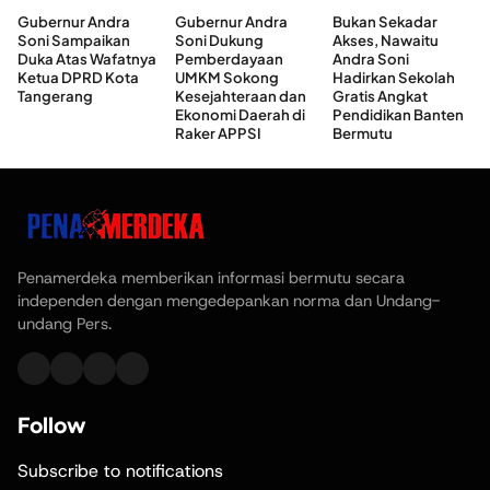
Gubernur Andra
Gubernur Andra
Bukan Sekadar
Soni Sampaikan
Soni Dukung
Akses, Nawaitu
Duka Atas Wafatnya
Pemberdayaan
Andra Soni
Ketua DPRD Kota
UMKM Sokong
Hadirkan Sekolah
Tangerang
Kesejahteraan dan
Gratis Angkat
Ekonomi Daerah di
Pendidikan Banten
Raker APPSI
Bermutu
Penamerdeka memberikan informasi bermutu secara
independen dengan mengedepankan norma dan Undang-
undang Pers.
Follow
Subscribe to notifications