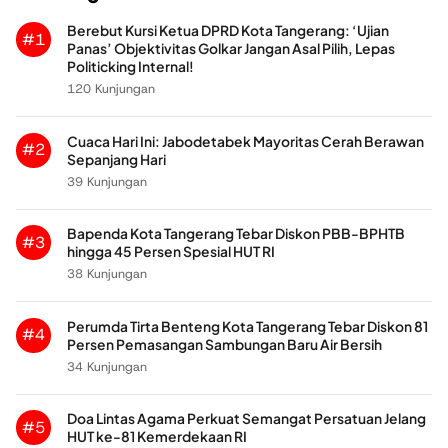
Berebut Kursi Ketua DPRD Kota Tangerang: ‘Ujian
#1
Panas’ Objektivitas Golkar Jangan Asal Pilih, Lepas
Politicking Internal!
120 Kunjungan
Cuaca Hari Ini: Jabodetabek Mayoritas Cerah Berawan
#2
Sepanjang Hari
39 Kunjungan
Bapenda Kota Tangerang Tebar Diskon PBB-BPHTB
#3
hingga 45 Persen Spesial HUT RI
38 Kunjungan
Perumda Tirta Benteng Kota Tangerang Tebar Diskon 81
#4
Persen Pemasangan Sambungan Baru Air Bersih
34 Kunjungan
Doa Lintas Agama Perkuat Semangat Persatuan Jelang
#5
HUT ke-81 Kemerdekaan RI