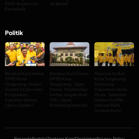
SDM-Kolaborasi
Air Bersih
Pentahelix
Politik
Berebut Kursi Ketua
Berebut Kursi Ketua
Muscam Golkar
DPRD Kota
DPRD Kota
Kota Tangerang
Tangerang: Golkar
Tangerang: ‘Ujian
Rampung,
Godok 3 Calon dari
Panas’ Objektivitas
Didominasi Anak
8 Legislator,
Golkar Jangan Asal
Muda: Tekankan
Suksesor Bebas
Pilih, Lepas
Hindari Konflik
Like or Dislike?
Politicking Internal!
Internal Bidik
Tambah Kursi
Beranda
Redaksi
Tentang Kami
Disclaimer
Privacy Policy