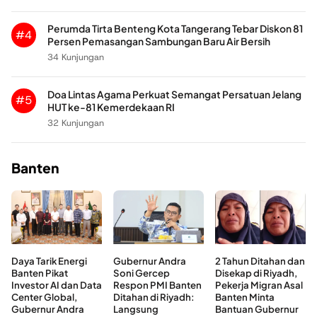
Perumda Tirta Benteng Kota Tangerang Tebar Diskon 81
#4
Persen Pemasangan Sambungan Baru Air Bersih
34 Kunjungan
Doa Lintas Agama Perkuat Semangat Persatuan Jelang
#5
HUT ke-81 Kemerdekaan RI
32 Kunjungan
Banten
Daya Tarik Energi
Gubernur Andra
2 Tahun Ditahan dan
Banten Pikat
Soni Gercep
Disekap di Riyadh,
Investor AI dan Data
Respon PMI Banten
Pekerja Migran Asal
Center Global,
Ditahan di Riyadh:
Banten Minta
Gubernur Andra
Langsung
Bantuan Gubernur