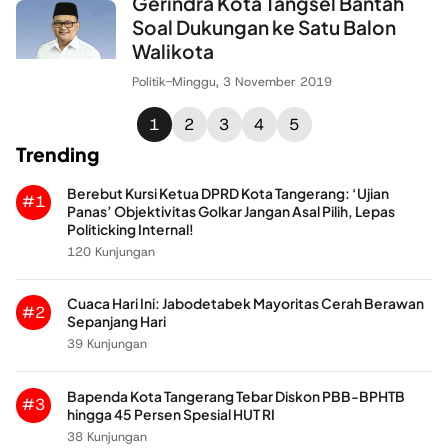
Gerindra Kota Tangsel Bantah
Soal Dukungan ke Satu Balon
Walikota
Politik
-
Minggu, 3 November 2019
1
2
3
4
5
Trending
Berebut Kursi Ketua DPRD Kota Tangerang: ‘Ujian
#1
Panas’ Objektivitas Golkar Jangan Asal Pilih, Lepas
Politicking Internal!
120 Kunjungan
Cuaca Hari Ini: Jabodetabek Mayoritas Cerah Berawan
#2
Sepanjang Hari
39 Kunjungan
Bapenda Kota Tangerang Tebar Diskon PBB-BPHTB
#3
hingga 45 Persen Spesial HUT RI
38 Kunjungan