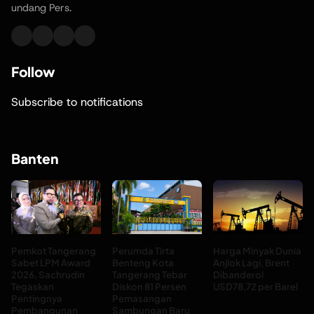
undang Pers.
Follow
Subscribe to notifications
Banten
Pemkot Tangerang
Perumda Tirta
Harga Minyak Dunia
Sabet LPM Award
Benteng Kota
Anjlok Lagi, Brent
2026, Sachrudin
Tangerang Tebar
Dibanderol
Tegaskan
Diskon 81 Persen
USD78,72 per Barel
Pentingnya
Pemasangan
Pembangunan
Sambungan Baru