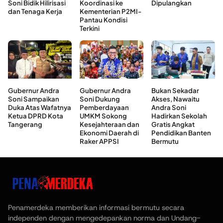
Soni Bidik Hilirisasi
Koordinasi ke
Dipulangkan
dan Tenaga Kerja
Kementerian P2MI-
Pantau Kondisi
Terkini
Gubernur Andra
Gubernur Andra
Bukan Sekadar
Soni Sampaikan
Soni Dukung
Akses, Nawaitu
Duka Atas Wafatnya
Pemberdayaan
Andra Soni
Ketua DPRD Kota
UMKM Sokong
Hadirkan Sekolah
Tangerang
Kesejahteraan dan
Gratis Angkat
Ekonomi Daerah di
Pendidikan Banten
Raker APPSI
Bermutu
Penamerdeka memberikan informasi bermutu secara
independen dengan mengedepankan norma dan Undang-